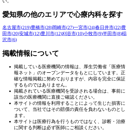
い。
愛知県
の他のエリアで心療内科を探す
名古屋市
(
219
)
豊橋市
(
28
)
岡崎市
(
27
)
一宮市
(
24
)
春日井市
(
22
)
豊
田市
(
20
)
安城市
(
12
)
豊川市
(
12
)
刈谷市
(
10
)
小牧市
(
9
)
半田市
(
8
)
稲
沢市
(
6
)
掲載情報について
掲載している医療機関の情報は、厚生労働省「医療情
報ネット」のオープンデータをもとにしています。正
確な情報掲載に努めておりますが、内容を完全に保証
するものではありません。
掲載されている医療機関を受診される場合は、事前に
該当の医療機関に直接ご確認ください。
本サイトの情報を利用することによって生じた損害に
ついて、当社ではその賠償の責任を負わないものとし
ます。
本サイトは医療行為を行うものではなく、診断・治療
に関する判断は必ず医師にご相談ください。