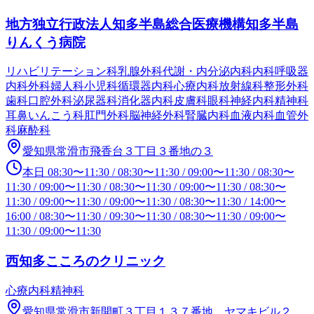
地方独立行政法人知多半島総合医療機構知多半島
りんくう病院
リハビリテーション科
乳腺外科
代謝・内分泌内科
内科
呼吸器
内科
外科
婦人科
小児科
循環器内科
心療内科
放射線科
整形外科
歯科口腔外科
泌尿器科
消化器内科
皮膚科
眼科
神経内科
精神科
耳鼻いんこう科
肛門外科
脳神経外科
腎臓内科
血液内科
血管外
科
麻酔科
愛知県常滑市飛香台３丁目３番地の３
本日
08:30
〜
11:30
/
08:30
〜
11:30
/
09:00
〜
11:30
/
08:30
〜
11:30
/
09:00
〜
11:30
/
08:30
〜
11:30
/
09:00
〜
11:30
/
08:30
〜
11:30
/
09:00
〜
11:30
/
09:00
〜
11:30
/
08:30
〜
11:30
/
14:00
〜
16:00
/
08:30
〜
11:30
/
09:30
〜
11:30
/
08:30
〜
11:30
/
09:00
〜
11:30
/
09:00
〜
11:30
西知多こころのクリニック
心療内科
精神科
愛知県常滑市新開町３丁目１３７番地 ヤマキビル２