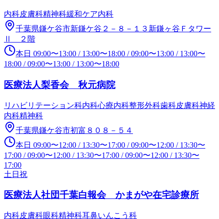
内科
皮膚科
精神科
緩和ケア内科
千葉県鎌ケ谷市新鎌ケ谷２－８－１３新鎌ヶ谷Ｆタワー
Ⅱ ２階
本日
09:00
〜
13:00
/
13:00
〜
18:00
/
09:00
〜
13:00
/
13:00
〜
18:00
/
09:00
〜
13:00
/
13:00
〜
18:00
医療法人梨香会 秋元病院
リハビリテーション科
内科
心療内科
整形外科
歯科
皮膚科
神経
内科
精神科
千葉県鎌ケ谷市初富８０８－５４
本日
09:00
〜
12:00
/
13:30
〜
17:00
/
09:00
〜
12:00
/
13:30
〜
17:00
/
09:00
〜
12:00
/
13:30
〜
17:00
/
09:00
〜
12:00
/
13:30
〜
17:00
土日祝
医療法人社団千葉白報会 かまがや在宅診療所
内科
皮膚科
眼科
精神科
耳鼻いんこう科