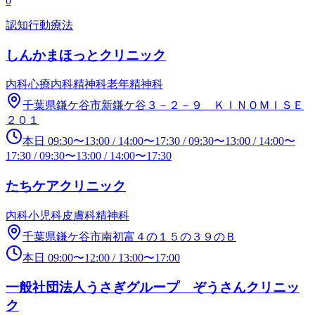
0
認知行動療法
しんかまほっとクリニック
内科
心療内科
精神科
老年精神科
千葉県鎌ケ谷市新鎌ケ谷３－２－９ ＫＩＮＯＭＩＳＥ
２０１
本日
09:30
〜
13:00
/
14:00
〜
17:30
/
09:30
〜
13:00
/
14:00
〜
17:30
/
09:30
〜
13:00
/
14:00
〜
17:30
たちケアクリニック
内科
小児科
皮膚科
精神科
千葉県鎌ケ谷市南初富４の１５の３９のＢ
本日
09:00
〜
12:00
/
13:00
〜
17:00
一般社団法人うさぎグループ ぞうさんクリニッ
ク