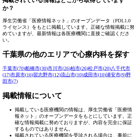
掲載されている情報はどこから取得しています
か？
厚生労働省「医療情報ネット」のオープンデータ（PDL1.0
ライセンス）をもとに掲載しています。正確な情報掲載に努
めていますが、最新情報は各医療機関に直接ご確認くださ
い。
千葉県
の他のエリアで心療内科を探す
千葉市
(
70
)
船橋市
(
30
)
市川市
(
26
)
柏市
(
26
)
松戸市
(
20
)
八千代市
(
17
)
市原市
(
16
)
習志野市
(
12
)
流山市
(
10
)
成田市
(
10
)
浦安市
(
9
)
野
田市
(
7
)
掲載情報について
掲載している医療機関の情報は、厚生労働省「医療情
報ネット」のオープンデータをもとにしています。正
確な情報掲載に努めておりますが、内容を完全に保証
するものではありません。
掲載されている医療機関を受診される場合は、事前に