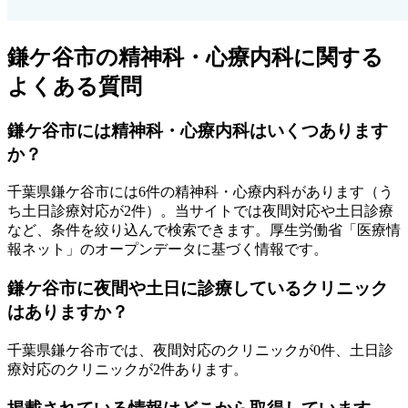
鎌ケ谷市
の精神科・心療内科に関する
よくある質問
鎌ケ谷市
には精神科・心療内科はいくつあります
か？
千葉県
鎌ケ谷市
には
6
件の精神科・心療内科があります
（う
ち
土日診療対応が2件
）
。当サイトでは夜間対応や土日診療
など、条件を絞り込んで検索できます。厚生労働省「医療情
報ネット」のオープンデータに基づく情報です。
鎌ケ谷市
に夜間や土日に診療しているクリニック
はありますか？
千葉県
鎌ケ谷市
では、夜間対応のクリニックが
0
件、土日診
療対応のクリニックが
2
件あります。