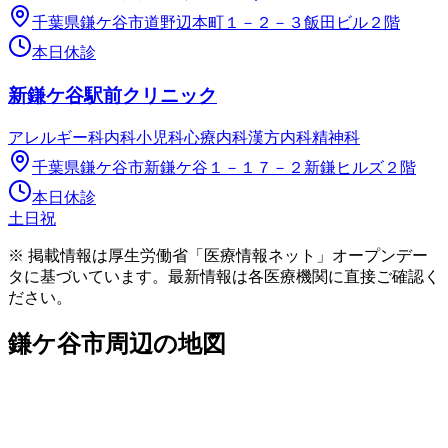
千葉県鎌ケ谷市道野辺本町１－２－３飯田ビル２階
本日休診
新鎌ケ谷駅前クリニック
アレルギー科
内科
小児科
心療内科
漢方内科
精神科
千葉県鎌ケ谷市新鎌ケ谷１－１７－２新鎌ヒルズ２階
本日休診
土日祝
※ 掲載情報は厚生労働省「医療情報ネット」オープンデー
タに基づいています。最新情報は各医療機関に直接ご確認く
ださい。
鎌ケ谷市
周辺の地図