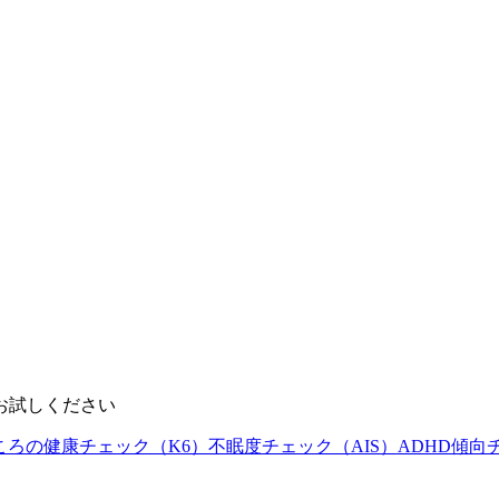
お試しください
ころの健康チェック（K6）
不眠度チェック（AIS）
ADHD傾向