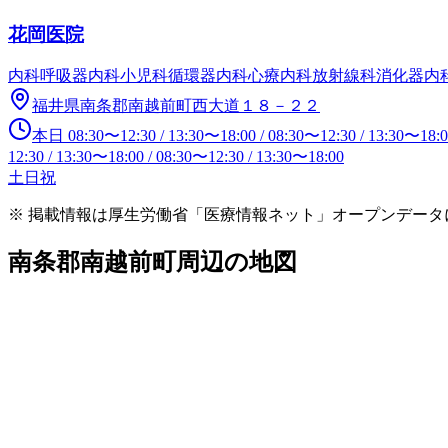
花岡医院
内科
呼吸器内科
小児科
循環器内科
心療内科
放射線科
消化器内
福井県南条郡南越前町西大道１８－２２
本日
08:30
〜
12:30
/
13:30
〜
18:00
/
08:30
〜
12:30
/
13:30
〜
18:
12:30
/
13:30
〜
18:00
/
08:30
〜
12:30
/
13:30
〜
18:00
土日祝
※ 掲載情報は厚生労働省「医療情報ネット」オープンデー
南条郡南越前町
周辺の地図