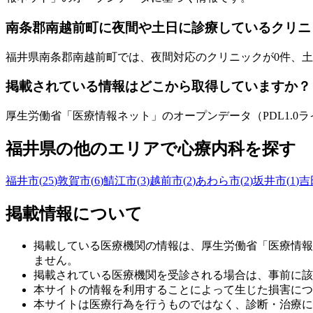
南条郡南越前町
に夜間や土日に診療しているクリニ
福井県
南条郡南越前町
では、夜間対応のクリニックが
0
件、土
掲載されている情報はどこから取得していますか？
厚生労働省「医療情報ネット」のオープンデータ（PDL1.
福井県
の他のエリアで心療内科を探す
福井市
(
25
)
敦賀市
(
6
)
鯖江市
(
3
)
越前市
(
2
)
あわら市
(
2
)
坂井市
(
1
)
吉
掲載情報について
掲載している医療機関の情報は、厚生労働省「医療情報
ません。
掲載されている医療機関を受診される場合は、事前に該
本サイトの情報を利用することによって生じた損害につ
本サイトは医療行為を行うものではなく、診断・治療に