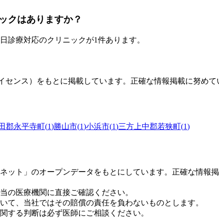
ックはありますか？
日診療対応のクリニックが
1
件あります。
0ライセンス）をもとに掲載しています。正確な情報掲載に努め
田郡永平寺町
(
1
)
勝山市
(
1
)
小浜市
(
1
)
三方上中郡若狭町
(
1
)
ネット」のオープンデータをもとにしています。正確な情報掲
当の医療機関に直接ご確認ください。
いて、当社ではその賠償の責任を負わないものとします。
関する判断は必ず医師にご相談ください。