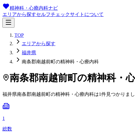
精神科・心療内科ナビ
エリアから探す
セルフチェック
サイトについて
TOP
エリアから探す
福井県
南条郡南越前町の精神科・心療内科
南条郡南越前町
の精神科・
福井県
南条郡南越前町
の精神科・心療内科は
1
件
見つかりまし
1
総数