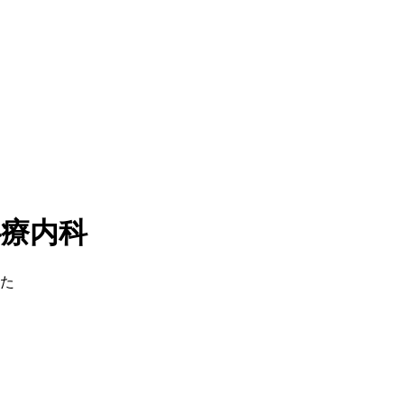
心療内科
た