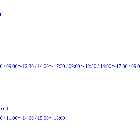
30
30
/
09:00
〜
12:30
/
14:00
〜
17:30
/
09:00
〜
12:30
/
14:00
〜
17:30
/
09:
０１
00
/
11:00
〜
14:00
/
15:00
〜
18:00