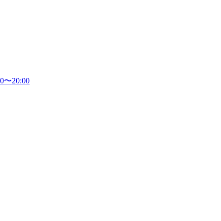
00
〜
20:00