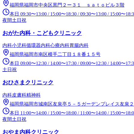
福岡県福岡市中央区黒門２ー３１ ｓａｔｏビル３階
本日
09:30
〜
13:00
/
15:00
〜
18:30
/
09:30
〜
13:00
/
15:00
〜
18:
夜間
土日祝
おがた内科・こどもクリニック
内科
小児科
循環器内科
心療内科
胃腸内科
福岡県福岡市南区横手二丁目１８番１５号
本日
09:00
〜
12:30
/
14:00
〜
17:30
/
09:00
〜
12:30
/
14:00
〜
17:
土日祝
おひさまクリニック
内科
皮膚科
精神科
福岡県福岡市城南区友泉亭５－５ガーデンプレイス友泉２
本日
11:00
〜
14:00
/
15:00
〜
18:00
/
11:00
〜
14:00
/
15:00
〜
18:
夜間
土日祝
おやま内科クリニック