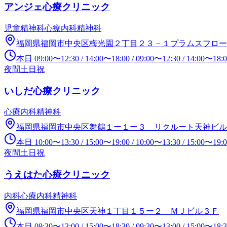
アンジェ心療クリニック
児童精神科
心療内科
精神科
福岡県福岡市中央区梅光園２丁目２３－１プラムスフロー
本日
09:00
〜
12:30
/
14:00
〜
18:00
/
09:00
〜
12:30
/
14:00
〜
18:
夜間
土日祝
いしだ心療クリニック
心療内科
精神科
福岡県福岡市中央区舞鶴１ー１ー３ リクルート天神ビル
本日
10:00
〜
13:30
/
15:00
〜
19:00
/
10:00
〜
13:30
/
15:00
〜
19:
夜間
土日祝
うえはた心療クリニック
内科
心療内科
精神科
福岡県福岡市中央区天神１丁目１５ー２ ＭＪビル３Ｆ
本日
09:30
〜
13:00
/
15:00
〜
18:30
/
09:30
〜
13:00
/
15:00
〜
18: