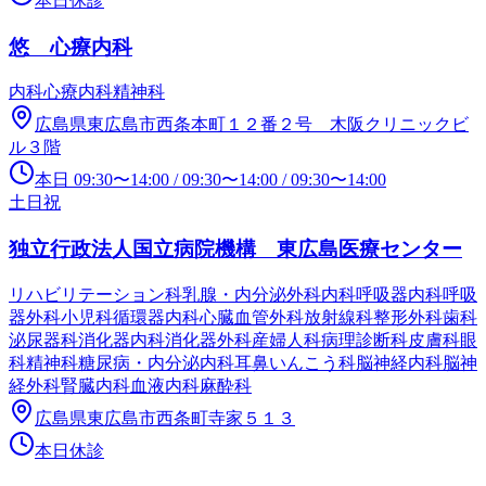
本日休診
悠 心療内科
内科
心療内科
精神科
広島県東広島市西条本町１２番２号 木阪クリニックビ
ル３階
本日
09:30
〜
14:00
/
09:30
〜
14:00
/
09:30
〜
14:00
土日祝
独立行政法人国立病院機構 東広島医療センター
リハビリテーション科
乳腺・内分泌外科
内科
呼吸器内科
呼吸
器外科
小児科
循環器内科
心臓血管外科
放射線科
整形外科
歯科
泌尿器科
消化器内科
消化器外科
産婦人科
病理診断科
皮膚科
眼
科
精神科
糖尿病・内分泌内科
耳鼻いんこう科
脳神経内科
脳神
経外科
腎臓内科
血液内科
麻酔科
広島県東広島市西条町寺家５１３
本日休診