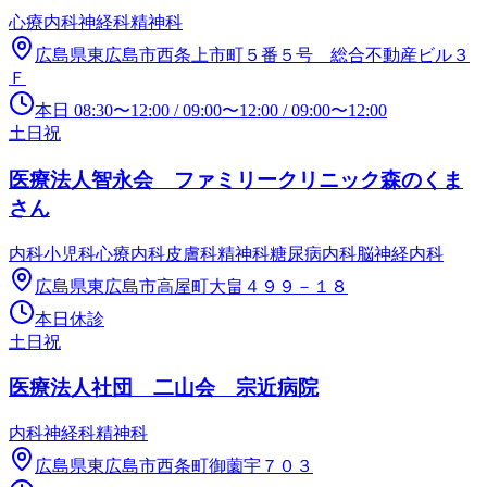
心療内科
神経科
精神科
広島県東広島市西条上市町５番５号 総合不動産ビル３
Ｆ
本日
08:30
〜
12:00
/
09:00
〜
12:00
/
09:00
〜
12:00
土日祝
医療法人智永会 ファミリークリニック森のくま
さん
内科
小児科
心療内科
皮膚科
精神科
糖尿病内科
脳神経内科
広島県東広島市高屋町大畠４９９－１８
本日休診
土日祝
医療法人社団 二山会 宗近病院
内科
神経科
精神科
広島県東広島市西条町御薗宇７０３