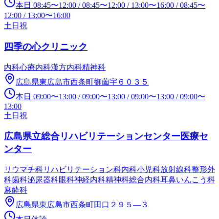
本日
08:45
〜
12:00
/
08:45
〜
12:00
/
13:00
〜
16:00
/
08:45
〜
12:00
/
13:00
〜
16:00
土日祝
四季の心クリニック
内科
心療内科
漢方内科
精神科
広島県東広島市西条町御薗宇６０３５
本日
09:00
〜
13:00
/
09:00
〜
13:00
/
09:00
〜
13:00
/
09:00
〜
13:00
土日祝
広島県立総合リハビリテーションセンター医療セ
ンター
リウマチ科
リハビリテーション科
内科
小児科
放射線科
整形外
科
歯科
泌尿器科
眼科
神経内科
精神科
総合内科
耳鼻いんこう科
麻酔科
広島県東広島市西条町田口２９５―３