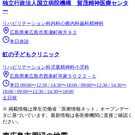
独立行政法人国立病院機構 賀茂精神医療センタ
ー
リハビリテーション科
内科
心療内科
歯科
精神科
広島県東広島市黒瀬町南方９２
本日休診
虹の子どもクリニック
リハビリテーション科
児童精神科
小児科
広島県東広島市西条町寺家５０２２－１
本日
09:00
〜
12:30
/
14:30
〜
18:00
/
09:00
〜
12:30
/
14:30
〜
18:00
/
09:00
〜
12:30
/
14:30
〜
18:00
土日祝
※ 掲載情報は厚生労働省「医療情報ネット」オープンデー
タに基づいています。最新情報は各医療機関に直接ご確認く
ださい。