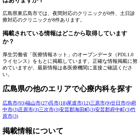
はありますか？
広島県
東広島市
では、夜間対応のクリニックが
0
件、土日診
療対応のクリニックが
8
件あります。
掲載されている情報はどこから取得しています
か？
厚生労働省「医療情報ネット」のオープンデータ（PDL1.0
ライセンス）をもとに掲載しています。正確な情報掲載に努
めていますが、最新情報は各医療機関に直接ご確認くださ
い。
広島県
の他のエリアで心療内科を探す
広島市
(
93
)
福山市
(
27
)
呉市
(
18
)
尾道市
(
12
)
三原市
(
9
)
廿日市
(
9
)
府
中市
(
3
)
庄原市
(
3
)
三次市
(
3
)
安芸郡海田町
(
3
)
安芸郡府中町
(
3
)
竹
原市
(
3
)
掲載情報について