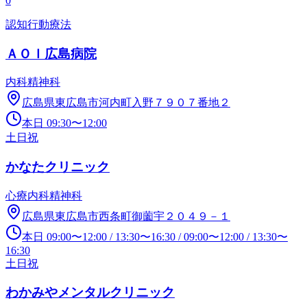
0
認知行動療法
ＡＯＩ広島病院
内科
精神科
広島県東広島市河内町入野７９０７番地２
本日
09:30
〜
12:00
土日祝
かなたクリニック
心療内科
精神科
広島県東広島市西条町御薗宇２０４９－１
本日
09:00
〜
12:00
/
13:30
〜
16:30
/
09:00
〜
12:00
/
13:30
〜
16:30
土日祝
わかみやメンタルクリニック