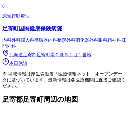
0
認知行動療法
足寄町国民健康保険病院
内科
外科
婦人科
循環器内科
整形外科
消化器外科
眼科
精神科
肛
門外科
北海道足寄郡足寄町南２条３丁目１番地
本日休診
※ 掲載情報は厚生労働省「医療情報ネット」オープンデー
タに基づいています。最新情報は各医療機関に直接ご確認く
ださい。
足寄郡足寄町
周辺の地図