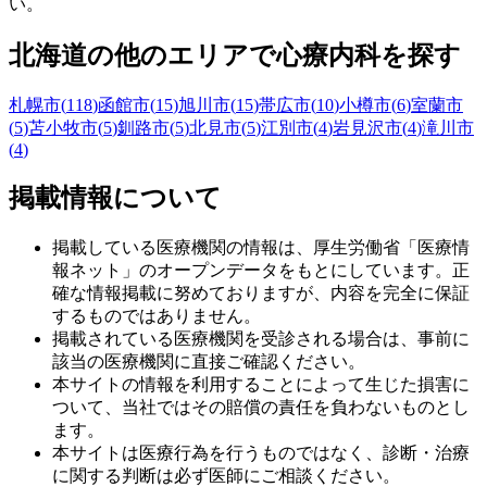
い。
北海道
の他のエリアで心療内科を探す
札幌市
(
118
)
函館市
(
15
)
旭川市
(
15
)
帯広市
(
10
)
小樽市
(
6
)
室蘭市
(
5
)
苫小牧市
(
5
)
釧路市
(
5
)
北見市
(
5
)
江別市
(
4
)
岩見沢市
(
4
)
滝川市
(
4
)
掲載情報について
掲載している医療機関の情報は、厚生労働省「医療情
報ネット」のオープンデータをもとにしています。正
確な情報掲載に努めておりますが、内容を完全に保証
するものではありません。
掲載されている医療機関を受診される場合は、事前に
該当の医療機関に直接ご確認ください。
本サイトの情報を利用することによって生じた損害に
ついて、当社ではその賠償の責任を負わないものとし
ます。
本サイトは医療行為を行うものではなく、診断・治療
に関する判断は必ず医師にご相談ください。