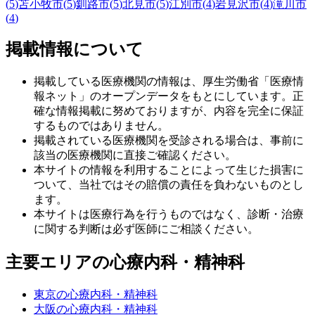
(
5
)
苫小牧市
(
5
)
釧路市
(
5
)
北見市
(
5
)
江別市
(
4
)
岩見沢市
(
4
)
滝川市
(
4
)
掲載情報について
掲載している医療機関の情報は、厚生労働省「医療情
報ネット」のオープンデータをもとにしています。正
確な情報掲載に努めておりますが、内容を完全に保証
するものではありません。
掲載されている医療機関を受診される場合は、事前に
該当の医療機関に直接ご確認ください。
本サイトの情報を利用することによって生じた損害に
ついて、当社ではその賠償の責任を負わないものとし
ます。
本サイトは医療行為を行うものではなく、診断・治療
に関する判断は必ず医師にご相談ください。
主要エリアの心療内科・精神科
東京の心療内科・精神科
大阪の心療内科・精神科