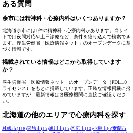
ある質問
余市
には精神科・心療内科はいくつありますか？
北海道
余市
には
1
件の精神科・心療内科があります
。当サイ
トでは夜間対応や土日診療など、条件を絞り込んで検索でき
ます。厚生労働省「医療情報ネット」のオープンデータに基
づく情報です。
掲載されている情報はどこから取得しています
か？
厚生労働省「医療情報ネット」のオープンデータ（PDL1.0
ライセンス）をもとに掲載しています。正確な情報掲載に努
めていますが、最新情報は各医療機関に直接ご確認くださ
い。
北海道
の他のエリアで心療内科を探す
札幌市
(
118
)
函館市
(
15
)
旭川市
(
15
)
帯広市
(
10
)
小樽市
(
6
)
室蘭市