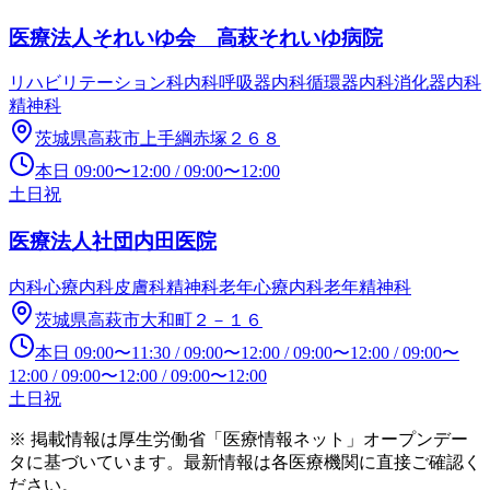
医療法人それいゆ会 高萩それいゆ病院
リハビリテーション科
内科
呼吸器内科
循環器内科
消化器内科
精神科
茨城県高萩市上手綱赤塚２６８
本日
09:00
〜
12:00
/
09:00
〜
12:00
土日祝
医療法人社団内田医院
内科
心療内科
皮膚科
精神科
老年心療内科
老年精神科
茨城県高萩市大和町２－１６
本日
09:00
〜
11:30
/
09:00
〜
12:00
/
09:00
〜
12:00
/
09:00
〜
12:00
/
09:00
〜
12:00
/
09:00
〜
12:00
土日祝
※ 掲載情報は厚生労働省「医療情報ネット」オープンデー
タに基づいています。最新情報は各医療機関に直接ご確認く
ださい。