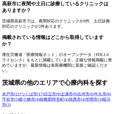
高萩市
に夜間や土日に診療しているクリニックは
ありますか？
茨城県
高萩市
では、夜間対応のクリニックが
0
件、土日診療
対応のクリニックが
2
件あります。
掲載されている情報はどこから取得しています
か？
厚生労働省「医療情報ネット」のオープンデータ（PDL1.0
ライセンス）をもとに掲載しています。正確な情報掲載に努
めていますが、最新情報は各医療機関に直接ご確認くださ
い。
茨城県
の他のエリアで心療内科を探す
水戸市
(
21
)
つくば市
(
17
)
日立市
(
9
)
土浦市
(
9
)
古河市
(
6
)
牛久市
(
6
)
守谷市
(
5
)
龍ケ崎市
(
4
)
稲敷郡阿見町
(
4
)
筑西市
(
4
)
笠間市
(
3
)
桜川
市
(
3
)