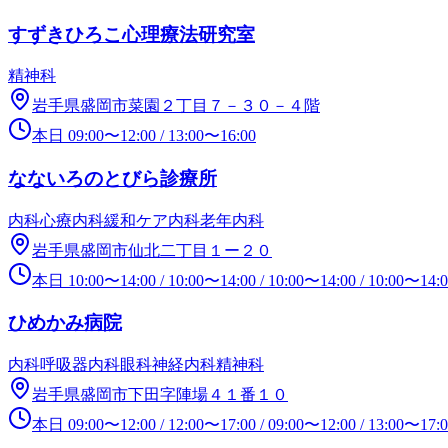
すずきひろこ心理療法研究室
精神科
岩手県盛岡市菜園２丁目７－３０－４階
本日
09:00
〜
12:00
/
13:00
〜
16:00
なないろのとびら診療所
内科
心療内科
緩和ケア内科
老年内科
岩手県盛岡市仙北二丁目１ー２０
本日
10:00
〜
14:00
/
10:00
〜
14:00
/
10:00
〜
14:00
/
10:00
〜
14:
ひめかみ病院
内科
呼吸器内科
眼科
神経内科
精神科
岩手県盛岡市下田字陣場４１番１０
本日
09:00
〜
12:00
/
12:00
〜
17:00
/
09:00
〜
12:00
/
13:00
〜
17: