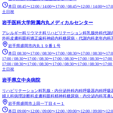
本日
08:45
〜
12:00
/
14:00
〜
17:00
/
08:45
〜
12:00
/
14:00
〜
17:
土日祝
岩手医科大学附属内丸メディカルセンター
アレルギー科
リウマチ科
リハビリテーション科
乳腺外科
代謝
外科
皮膚科
眼科
矯正歯科
神経内科
糖尿病・代謝内科
老年内科
岩手県盛岡市内丸１９番１号
本日
08:30
〜
17:00
/
08:30
〜
17:00
/
08:30
〜
17:00
/
08:30
〜
17:
17:00
/
08:30
〜
17:00
/
08:30
〜
17:00
/
08:30
〜
17:00
/
08:30
〜
17:00
17:00
/
08:30
〜
17:00
/
08:30
〜
17:00
/
08:30
〜
17:00
/
08:30
〜
17:00
土日祝
岩手県立中央病院
リハビリテーション科
乳腺・内分泌外科
内科
呼吸器内科
呼吸
婦人科
病理診断科
皮膚科
眼科
精神科
糖尿病・内分泌内科
耳鼻
岩手県盛岡市上田一丁目４ー１
本日
09:00
〜
12:00
/
09:00
〜
12:00
/
09:00
〜
12:00
/
09:00
〜
12: