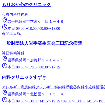
もりおか心のクリニック
心療内科
精神科
岩手県盛岡市本宮６丁目１ー４８
本日
09:00
〜
18:00
/
09:00
〜
18:00
夜間
土日祝
一般財団法人岩手済生医会三田記念病院
神経科
精神科
岩手県盛岡市加賀野３－１４－１
本日
08:30
〜
17:15
/
08:30
〜
17:15
内科クリニックすずき
アレルギー疾患内科
アレルギー科
内科
呼吸器内科
小児科
循環
岩手県盛岡市北松園２ー１５ー４
本日
09:30
〜
13:10
/
14:15
〜
19:15
/
09:30
〜
13:10
/
14:15
〜
19: