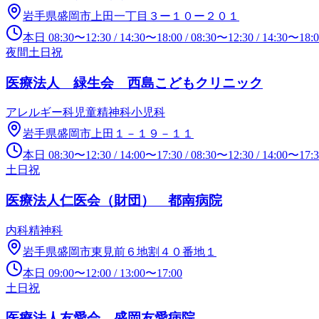
岩手県盛岡市上田一丁目３ー１０ー２０１
本日
08:30
〜
12:30
/
14:30
〜
18:00
/
08:30
〜
12:30
/
14:30
〜
18:
夜間
土日祝
医療法人 緑生会 西島こどもクリニック
アレルギー科
児童精神科
小児科
岩手県盛岡市上田１－１９－１１
本日
08:30
〜
12:30
/
14:00
〜
17:30
/
08:30
〜
12:30
/
14:00
〜
17:
土日祝
医療法人仁医会（財団） 都南病院
内科
精神科
岩手県盛岡市東見前６地割４０番地１
本日
09:00
〜
12:00
/
13:00
〜
17:00
土日祝
医療法人友愛会 盛岡友愛病院