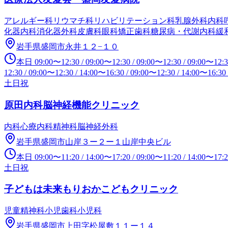
アレルギー科
リウマチ科
リハビリテーション科
乳腺外科
内科
化器内科
消化器外科
皮膚科
眼科
矯正歯科
糖尿病・代謝内科
緩
岩手県盛岡市永井１２−１０
本日
09:00
〜
12:30
/
09:00
〜
12:30
/
09:00
〜
12:30
/
09:00
〜
12:
12:30
/
09:00
〜
12:30
/
14:00
〜
16:30
/
09:00
〜
12:30
/
14:00
〜
16:30
土日祝
原田内科脳神経機能クリニック
内科
心療内科
精神科
脳神経外科
岩手県盛岡市山岸３ー２ー１山岸中央ビル
本日
09:00
〜
11:20
/
14:00
〜
17:20
/
09:00
〜
11:20
/
14:00
〜
17:
土日祝
子どもは未来もりおかこどもクリニック
児童精神科
小児歯科
小児科
岩手県盛岡市上田字松屋敷１１ー１４