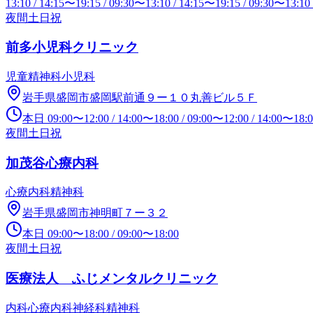
13:10
/
14:15
〜
19:15
/
09:30
〜
13:10
/
14:15
〜
19:15
/
09:30
〜
13:10
夜間
土日祝
前多小児科クリニック
児童精神科
小児科
岩手県盛岡市盛岡駅前通９ー１０丸善ビル５Ｆ
本日
09:00
〜
12:00
/
14:00
〜
18:00
/
09:00
〜
12:00
/
14:00
〜
18:
夜間
土日祝
加茂谷心療内科
心療内科
精神科
岩手県盛岡市神明町７ー３２
本日
09:00
〜
18:00
/
09:00
〜
18:00
夜間
土日祝
医療法人 ふじメンタルクリニック
内科
心療内科
神経科
精神科