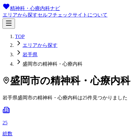
精神科・心療内科ナビ
エリアから探す
セルフチェック
サイトについて
TOP
エリアから探す
岩手県
盛岡市の精神科・心療内科
盛岡市
の精神科・心療内科
岩手県
盛岡市
の精神科・心療内科は
25
件
見つかりました
25
総数