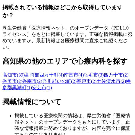
掲載されている情報はどこから取得しています
か？
厚生労働省「医療情報ネット」のオープンデータ（PDL1.0
ライセンス）をもとに掲載しています。正確な情報掲載に努
めていますが、最新情報は各医療機関に直接ご確認くださ
い。
高知県
の他のエリアで心療内科を探す
高知市
(
39
)
高岡郡四万十町
(
4
)
南国市
(
4
)
宿毛市
(
3
)
四万十市
(
2
)
香美市
(
2
)
香南市
(
2
)
吾川郡いの町
(
2
)
室戸市
(
2
)
土佐清水市
(
2
)
幡
多郡黒潮町
(
1
)
安芸市
(
1
)
掲載情報について
掲載している医療機関の情報は、厚生労働省「医療情
報ネット」のオープンデータをもとにしています。正
確な情報掲載に努めておりますが、内容を完全に保証
するものではありません。