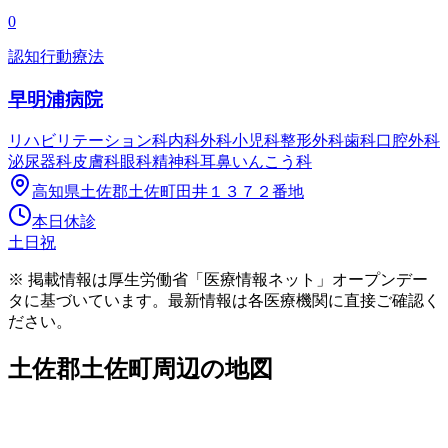
0
認知行動療法
早明浦病院
リハビリテーション科
内科
外科
小児科
整形外科
歯科口腔外科
泌尿器科
皮膚科
眼科
精神科
耳鼻いんこう科
高知県土佐郡土佐町田井１３７２番地
本日休診
土日祝
※ 掲載情報は厚生労働省「医療情報ネット」オープンデー
タに基づいています。最新情報は各医療機関に直接ご確認く
ださい。
土佐郡土佐町
周辺の地図