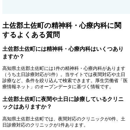
土佐郡土佐町
の精神科・心療内科に関
するよくある質問
土佐郡土佐町
には精神科・心療内科はいくつあり
ますか？
高知県
土佐郡土佐町
には
1
件の精神科・心療内科があります
（うち
土日診療対応が1件
）
。当サイトでは夜間対応や土日
診療など、条件を絞り込んで検索できます。厚生労働省「医
療情報ネット」のオープンデータに基づく情報です。
土佐郡土佐町
に夜間や土日に診療しているクリニ
ックはありますか？
高知県
土佐郡土佐町
では、夜間対応のクリニックが
0
件、土
日診療対応のクリニックが
1
件あります。