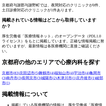
京都府
与謝郡与謝野町
では、夜間対応のクリニックが
0
件、
土日診療対応のクリニックが
1
件あります。
掲載されている情報はどこから取得しています
か？
厚生労働省「医療情報ネット」のオープンデータ（PDL1.0
ライセンス）をもとに掲載しています。正確な情報掲載に努
めていますが、最新情報は各医療機関に直接ご確認くださ
い。
京都府
の他のエリアで心療内科を探す
京都市
(
83
)
京田辺市
(
5
)
舞鶴市
(
4
)
福知山市
(
4
)
宇治市
(
4
)
亀岡市
(
3
)
南丹市
(
3
)
長岡京市
(
3
)
城陽市
(
2
)
木津川市
(
1
)
京丹後市
(
1
)
綾部
市
(
1
)
掲載情報について
掲載している医療機関の情報は、厚生労働省「医療情