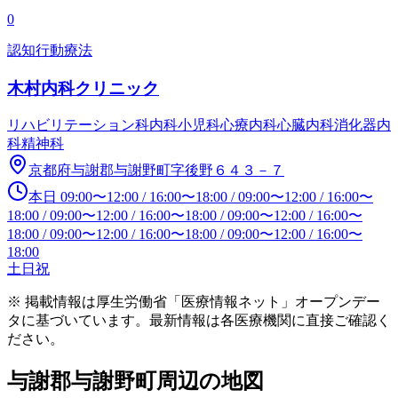
0
認知行動療法
木村内科クリニック
リハビリテーション科
内科
小児科
心療内科
心臓内科
消化器内
科
精神科
京都府与謝郡与謝野町字後野６４３－７
本日
09:00
〜
12:00
/
16:00
〜
18:00
/
09:00
〜
12:00
/
16:00
〜
18:00
/
09:00
〜
12:00
/
16:00
〜
18:00
/
09:00
〜
12:00
/
16:00
〜
18:00
/
09:00
〜
12:00
/
16:00
〜
18:00
/
09:00
〜
12:00
/
16:00
〜
18:00
土日祝
※ 掲載情報は厚生労働省「医療情報ネット」オープンデー
タに基づいています。最新情報は各医療機関に直接ご確認く
ださい。
与謝郡与謝野町
周辺の地図