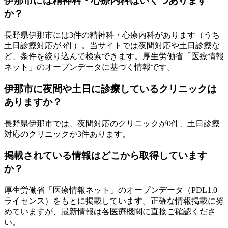
伊那市
には精神科・心療内科はいくつあります
か？
長野県
伊那市
には
3
件の精神科・心療内科があります
（うち
土日診療対応が3件
）
。当サイトでは夜間対応や土日診療な
ど、条件を絞り込んで検索できます。厚生労働省「医療情報
ネット」のオープンデータに基づく情報です。
伊那市
に夜間や土日に診療しているクリニックは
ありますか？
長野県
伊那市
では、夜間対応のクリニックが
0
件、土日診療
対応のクリニックが
3
件あります。
掲載されている情報はどこから取得しています
か？
厚生労働省「医療情報ネット」のオープンデータ（PDL1.0
ライセンス）をもとに掲載しています。正確な情報掲載に努
めていますが、最新情報は各医療機関に直接ご確認くださ
い。