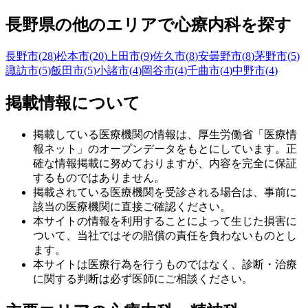
長野県
の他のエリアで心療内科を探す
長野市
(
28
)
松本市
(
20
)
上田市
(
9
)
佐久市
(
8
)
安曇野市
(
8
)
茅野市
(
5
)
諏訪市
(
5
)
飯田市
(
5
)
小諸市
(
4
)
岡谷市
(
4
)
千曲市
(
4
)
中野市
(
4
)
掲載情報について
掲載している医療機関の情報は、厚生労働省「医療情
報ネット」のオープンデータをもとにしています。正
確な情報掲載に努めておりますが、内容を完全に保証
するものではありません。
掲載されている医療機関を受診される場合は、事前に
該当の医療機関に直接ご確認ください。
本サイトの情報を利用することによって生じた損害に
ついて、当社ではその賠償の責任を負わないものとし
ます。
本サイトは医療行為を行うものではなく、診断・治療
に関する判断は必ず医師にご相談ください。