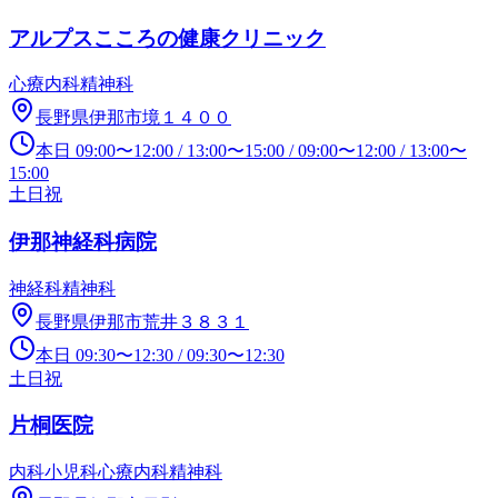
アルプスこころの健康クリニック
心療内科
精神科
長野県伊那市境１４００
本日
09:00
〜
12:00
/
13:00
〜
15:00
/
09:00
〜
12:00
/
13:00
〜
15:00
土日祝
伊那神経科病院
神経科
精神科
長野県伊那市荒井３８３１
本日
09:30
〜
12:30
/
09:30
〜
12:30
土日祝
片桐医院
内科
小児科
心療内科
精神科