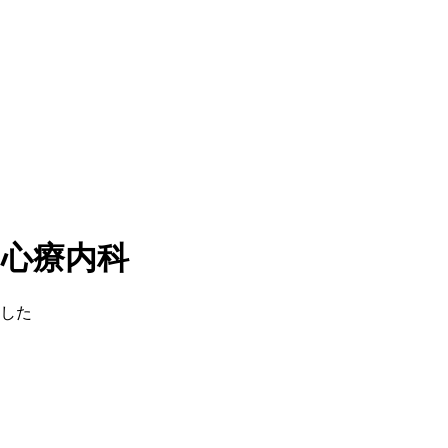
・心療内科
した