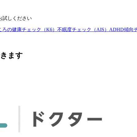
お試しください
ころの健康チェック（K6）
不眠度チェック（AIS）
ADHD傾向
できます