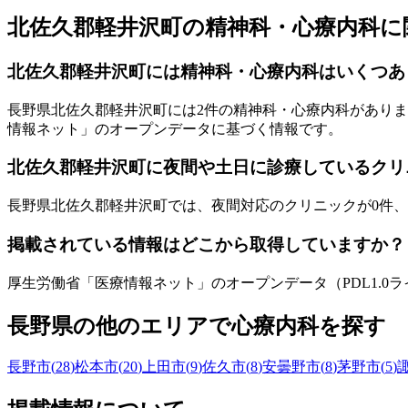
北佐久郡軽井沢町
の精神科・心療内科に
北佐久郡軽井沢町
には精神科・心療内科はいくつあ
長野県
北佐久郡軽井沢町
には
2
件の精神科・心療内科がありま
情報ネット」のオープンデータに基づく情報です。
北佐久郡軽井沢町
に夜間や土日に診療しているクリ
長野県
北佐久郡軽井沢町
では、夜間対応のクリニックが
0
件、
掲載されている情報はどこから取得していますか？
厚生労働省「医療情報ネット」のオープンデータ（PDL1.
長野県
の他のエリアで心療内科を探す
長野市
(
28
)
松本市
(
20
)
上田市
(
9
)
佐久市
(
8
)
安曇野市
(
8
)
茅野市
(
5
)