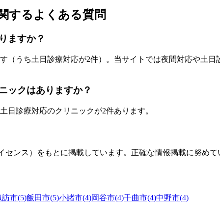
関するよくある質問
りますか？
す
（うち
土日診療対応が2件
）
。当サイトでは夜間対応や土日
ニックはありますか？
土日診療対応のクリニックが
2
件あります。
0ライセンス）をもとに掲載しています。正確な情報掲載に努め
諏訪市
(
5
)
飯田市
(
5
)
小諸市
(
4
)
岡谷市
(
4
)
千曲市
(
4
)
中野市
(
4
)