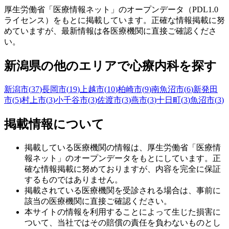
厚生労働省「医療情報ネット」のオープンデータ（PDL1.0
ライセンス）をもとに掲載しています。正確な情報掲載に努
めていますが、最新情報は各医療機関に直接ご確認くださ
い。
新潟県
の他のエリアで心療内科を探す
新潟市
(
37
)
長岡市
(
19
)
上越市
(
10
)
柏崎市
(
9
)
南魚沼市
(
6
)
新発田
市
(
5
)
村上市
(
3
)
小千谷市
(
3
)
佐渡市
(
3
)
燕市
(
3
)
十日町
(
3
)
魚沼市
(
3
)
掲載情報について
掲載している医療機関の情報は、厚生労働省「医療情
報ネット」のオープンデータをもとにしています。正
確な情報掲載に努めておりますが、内容を完全に保証
するものではありません。
掲載されている医療機関を受診される場合は、事前に
該当の医療機関に直接ご確認ください。
本サイトの情報を利用することによって生じた損害に
ついて、当社ではその賠償の責任を負わないものとし