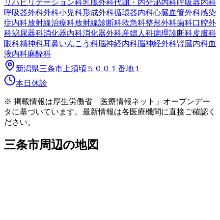
リハビリテーション科
乳腺外科
代謝・内分泌内科
呼吸器内科
呼吸器外科
外科
小児科
形成外科
循環器内科
心臓血管外科
感染
症内科
放射線治療科
放射線診断科
救急科
整形外科
歯科口腔外
科
泌尿器科
消化器内科
消化器外科
産婦人科
病理診断科
皮膚科
眼科
精神科
耳鼻いんこう科
脳神経内科
脳神経外科
腎臓内科
血
液内科
麻酔科
新潟県三条市上須頃５００１番地１
本日休診
※ 掲載情報は厚生労働省「医療情報ネット」オープンデー
タに基づいています。最新情報は各医療機関に直接ご確認く
ださい。
三条市
周辺の地図