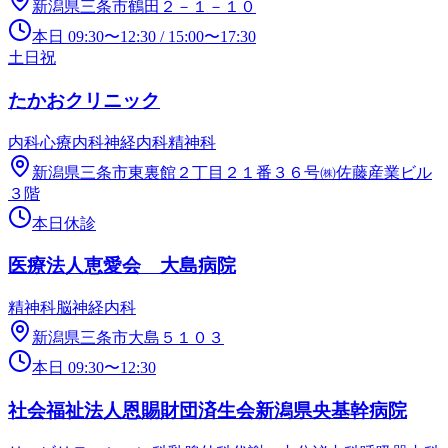
新潟県三条市鶴田２－１－１０
本日
09:30
〜
12:30
/
15:00
〜
17:30
土日祝
たかおクリニック
内科
心療内科
神経内科
精神科
新潟県三条市東裏館２丁目２１番３６号㈱佐藤産業ビル
３階
本日休診
医療法人恵愛会 大島病院
精神科
脳神経内科
新潟県三条市大島５１０３
本日
09:30
〜
12:30
社会福祉法人恩賜財団済生会新潟県央基幹病院