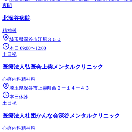
夜間
北深谷病院
精神科
埼玉県深谷市江原３５０
本日
09:00
〜
12:00
土日祝
医療法人弘医会上柴メンタルクリニック
心療内科
精神科
埼玉県深谷市上柴町西２ー１４ー４３
本日休診
土日祝
医療法人社団かんな会深谷メンタルクリニック
心療内科
精神科