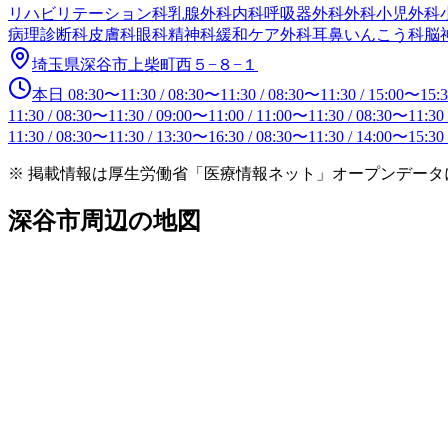
リハビリテーション科
乳腺外科
内科
呼吸器外科
外科
小児外科
病理診断科
皮膚科
眼科
精神科
緩和ケア外科
耳鼻いんこう科
脳
埼玉県深谷市上柴町西５−８−１
本日
08:30
〜
11:30
/
08:30
〜
11:30
/
08:30
〜
11:30
/
15:00
〜
15:
11:30
/
08:30
〜
11:30
/
09:00
〜
11:00
/
11:00
〜
11:30
/
08:30
〜
11:30
11:30
/
08:30
〜
11:30
/
13:30
〜
16:30
/
08:30
〜
11:30
/
14:00
〜
15:30
※ 掲載情報は厚生労働省「医療情報ネット」オープンデー
深谷市
周辺の地図