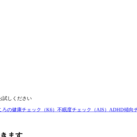
お試しください
ころの健康チェック（K6）
不眠度チェック（AIS）
ADHD傾向
できます