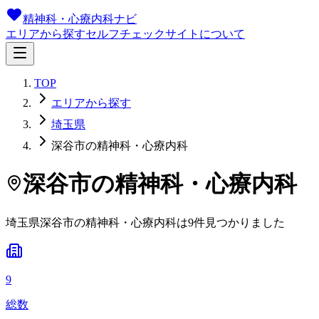
精神科・心療内科ナビ
エリアから探す
セルフチェック
サイトについて
TOP
エリアから探す
埼玉県
深谷市の精神科・心療内科
深谷市
の精神科・心療内科
埼玉県
深谷市
の精神科・心療内科は
9
件
見つかりました
9
総数