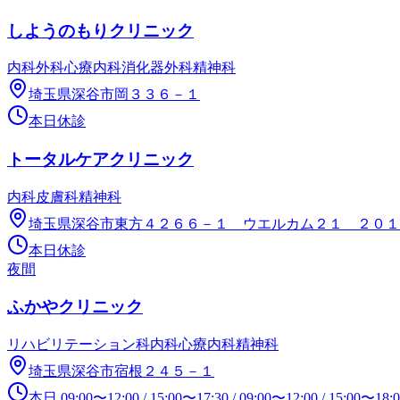
しようのもりクリニック
内科
外科
心療内科
消化器外科
精神科
埼玉県深谷市岡３３６－１
本日休診
トータルケアクリニック
内科
皮膚科
精神科
埼玉県深谷市東方４２６６－１ ウエルカム２１ ２０１
本日休診
夜間
ふかやクリニック
リハビリテーション科
内科
心療内科
精神科
埼玉県深谷市宿根２４５－１
本日
09:00
〜
12:00
/
15:00
〜
17:30
/
09:00
〜
12:00
/
15:00
〜
18: