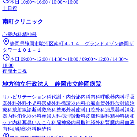
本日
10:00
〜
16:00
/
10:00
〜
16:00
土日祝
南町クリニック
心療内科
精神科
静岡県静岡市駿河区南町４‐１４ グランドメゾン静岡ザ
タワー１０１－１
本日
09:00
〜
12:00
/
14:30
〜
18:00
/
09:00
〜
12:00
/
14:30
〜
18:00
夜間
土日祝
地方独立行政法人 静岡市立静岡病院
リハビリテーション科
代謝・内分泌内科
内科
呼吸器内科
呼吸
器外科
外科
小児科
形成外科
循環器内科
心臓血管外科
放射線治
療科
放射線診断科
救急科
整形外科
歯科口腔外科
泌尿器科
消化
器内科
消化器外科
産婦人科
病理診断科
皮膚科
眼科
精神科
緩和
ケア内科
耳鼻いんこう科
脳神経内科
脳神経外科
腎臓内科
血液
内科
頭頸部外科
麻酔科