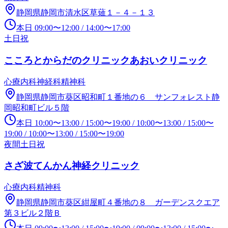
静岡県静岡市清水区草薙１－４－１３
本日
09:00
〜
12:00
/
14:00
〜
17:00
土日祝
こころとからだのクリニックあおいクリニック
心療内科
神経科
精神科
静岡県静岡市葵区昭和町１番地の６ サンフォレスト静
岡昭和町ビル５階
本日
10:00
〜
13:00
/
15:00
〜
19:00
/
10:00
〜
13:00
/
15:00
〜
19:00
/
10:00
〜
13:00
/
15:00
〜
19:00
夜間
土日祝
さざ波てんかん神経クリニック
心療内科
精神科
静岡県静岡市葵区紺屋町４番地の８ ガーデンスクエア
第３ビル２階Ｂ