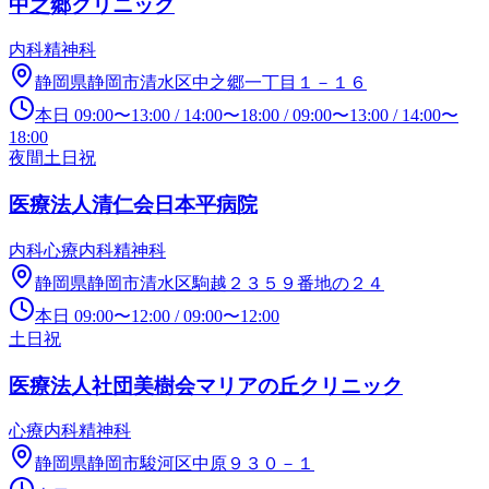
中之郷クリニック
内科
精神科
静岡県静岡市清水区中之郷一丁目１－１６
本日
09:00
〜
13:00
/
14:00
〜
18:00
/
09:00
〜
13:00
/
14:00
〜
18:00
夜間
土日祝
医療法人清仁会日本平病院
内科
心療内科
精神科
静岡県静岡市清水区駒越２３５９番地の２４
本日
09:00
〜
12:00
/
09:00
〜
12:00
土日祝
医療法人社団美樹会マリアの丘クリニック
心療内科
精神科
静岡県静岡市駿河区中原９３０－１