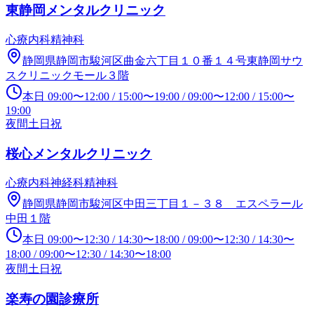
東静岡メンタルクリニック
心療内科
精神科
静岡県静岡市駿河区曲金六丁目１０番１４号東静岡サウ
スクリニックモール３階
本日
09:00
〜
12:00
/
15:00
〜
19:00
/
09:00
〜
12:00
/
15:00
〜
19:00
夜間
土日祝
桜心メンタルクリニック
心療内科
神経科
精神科
静岡県静岡市駿河区中田三丁目１－３８ エスペラール
中田１階
本日
09:00
〜
12:30
/
14:30
〜
18:00
/
09:00
〜
12:30
/
14:30
〜
18:00
/
09:00
〜
12:30
/
14:30
〜
18:00
夜間
土日祝
楽寿の園診療所