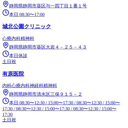
静岡県静岡市葵区与一四丁目１番１号
本日
08:30
〜
17:00
城北公園クリニック
心療内科
精神科
静岡県静岡市葵区大岩４－２５－４３
本日休診
土日祝
有原医院
内科
心療内科
神経科
精神科
静岡県静岡市清水区三保９１５－２
本日
08:30
〜
12:30
/
15:00
〜
17:30
/
08:30
〜
12:30
/
15:00
〜
17:30
/
08:30
〜
12:30
/
15:00
〜
17:30
/
08:30
〜
12:30
/
15:00
〜
17:30
土日祝