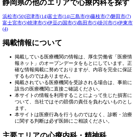
静岡県
の他のエリアで心療内科を探す
浜松市
(
50
)
沼津市
(
14
)
富士市
(
14
)
三島市
(
9
)
藤枝市
(
7
)
磐田市
(
7
)
富士宮市
(
5
)
焼津市
(
5
)
伊豆の国市
(
5
)
島田市
(
5
)
掛川市
(
5
)
伊東市
(
4
)
掲載情報について
掲載している医療機関の情報は、厚生労働省「医療情
報ネット」のオープンデータをもとにしています。正
確な情報掲載に努めておりますが、内容を完全に保証
するものではありません。
掲載されている医療機関を受診される場合は、事前に
該当の医療機関に直接ご確認ください。
本サイトの情報を利用することによって生じた損害に
ついて、当社ではその賠償の責任を負わないものとし
ます。
本サイトは医療行為を行うものではなく、診断・治療
に関する判断は必ず医師にご相談ください。
主要エリアの心療内科・精神科