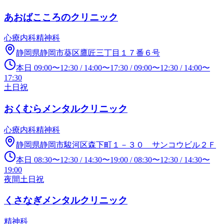
あおばこころのクリニック
心療内科
精神科
静岡県静岡市葵区鷹匠三丁目１７番６号
本日
09:00
〜
12:30
/
14:00
〜
17:30
/
09:00
〜
12:30
/
14:00
〜
17:30
土日祝
おくむらメンタルクリニック
心療内科
精神科
静岡県静岡市駿河区森下町１－３０ サンコウビル２Ｆ
本日
08:30
〜
12:30
/
14:30
〜
19:00
/
08:30
〜
12:30
/
14:30
〜
19:00
夜間
土日祝
くさなぎメンタルクリニック
精神科