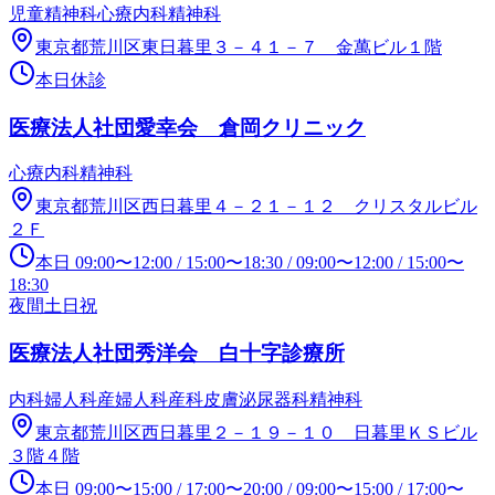
児童精神科
心療内科
精神科
東京都荒川区東日暮里３－４１－７ 金萬ビル１階
本日休診
医療法人社団愛幸会 倉岡クリニック
心療内科
精神科
東京都荒川区西日暮里４－２１－１２ クリスタルビル
２Ｆ
本日
09:00
〜
12:00
/
15:00
〜
18:30
/
09:00
〜
12:00
/
15:00
〜
18:30
夜間
土日祝
医療法人社団秀洋会 白十字診療所
内科
婦人科
産婦人科
産科
皮膚泌尿器科
精神科
東京都荒川区西日暮里２－１９－１０ 日暮里ＫＳビル
３階４階
本日
09:00
〜
15:00
/
17:00
〜
20:00
/
09:00
〜
15:00
/
17:00
〜