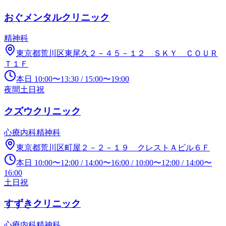
おぐメンタルクリニック
精神科
東京都荒川区東尾久２－４５－１２ ＳＫＹ ＣＯＵＲ
Ｔ１Ｆ
本日
10:00
〜
13:30
/
15:00
〜
19:00
夜間
土日祝
クズウクリニック
心療内科
精神科
東京都荒川区町屋２－２－１９ クレストＡビル６Ｆ
本日
10:00
〜
12:00
/
14:00
〜
16:00
/
10:00
〜
12:00
/
14:00
〜
16:00
土日祝
すずきクリニック
心療内科
精神科