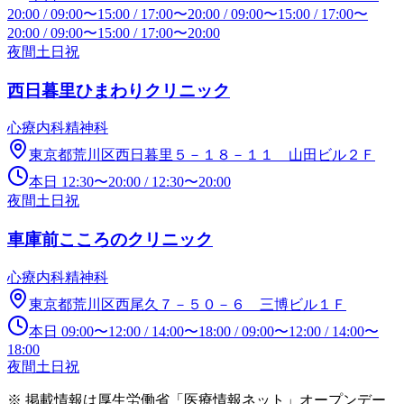
20:00
/
09:00
〜
15:00
/
17:00
〜
20:00
/
09:00
〜
15:00
/
17:00
〜
20:00
/
09:00
〜
15:00
/
17:00
〜
20:00
夜間
土日祝
西日暮里ひまわりクリニック
心療内科
精神科
東京都荒川区西日暮里５－１８－１１ 山田ビル２Ｆ
本日
12:30
〜
20:00
/
12:30
〜
20:00
夜間
土日祝
車庫前こころのクリニック
心療内科
精神科
東京都荒川区西尾久７－５０－６ 三博ビル１Ｆ
本日
09:00
〜
12:00
/
14:00
〜
18:00
/
09:00
〜
12:00
/
14:00
〜
18:00
夜間
土日祝
※ 掲載情報は厚生労働省「医療情報ネット」オープンデー