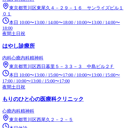
東京都荒川区東尾久４－２９－１６ サンライズビル１
０１
本日
10:00
〜
13:00
/
14:00
〜
18:00
/
10:00
〜
13:00
/
14:00
〜
18:00
夜間
土日祝
はやし診療所
内科
心療内科
精神科
東京都荒川区西日暮里５－３３－３ 中島ビル２Ｆ
本日
10:00
〜
13:00
/
15:00
〜
17:00
/
10:00
〜
13:00
/
15:00
〜
17:00
/
10:00
〜
13:00
/
15:00
〜
17:00
夜間
土日祝
もりのひと心の医療科クリニック
心療内科
精神科
東京都荒川区西尾久２－２－５