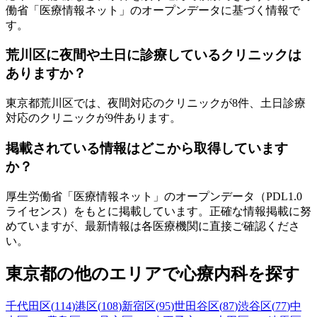
働省「医療情報ネット」のオープンデータに基づく情報で
す。
荒川区
に夜間や土日に診療しているクリニックは
ありますか？
東京都
荒川区
では、夜間対応のクリニックが
8
件、土日診療
対応のクリニックが
9
件あります。
掲載されている情報はどこから取得しています
か？
厚生労働省「医療情報ネット」のオープンデータ（PDL1.0
ライセンス）をもとに掲載しています。正確な情報掲載に努
めていますが、最新情報は各医療機関に直接ご確認くださ
い。
東京都
の他のエリアで心療内科を探す
千代田区
(
114
)
港区
(
108
)
新宿区
(
95
)
世田谷区
(
87
)
渋谷区
(
77
)
中