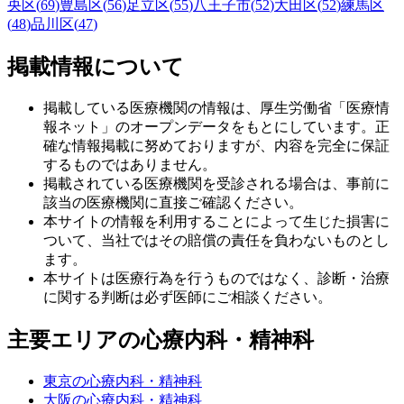
央区
(
69
)
豊島区
(
56
)
足立区
(
55
)
八王子市
(
52
)
大田区
(
52
)
練馬区
(
48
)
品川区
(
47
)
掲載情報について
掲載している医療機関の情報は、厚生労働省「医療情
報ネット」のオープンデータをもとにしています。正
確な情報掲載に努めておりますが、内容を完全に保証
するものではありません。
掲載されている医療機関を受診される場合は、事前に
該当の医療機関に直接ご確認ください。
本サイトの情報を利用することによって生じた損害に
ついて、当社ではその賠償の責任を負わないものとし
ます。
本サイトは医療行為を行うものではなく、診断・治療
に関する判断は必ず医師にご相談ください。
主要エリアの心療内科・精神科
東京の心療内科・精神科
大阪の心療内科・精神科