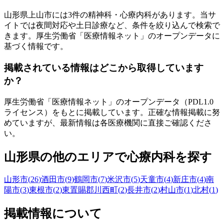
山形県
上山市
には
3
件の精神科・心療内科があります
。当サ
イトでは夜間対応や土日診療など、条件を絞り込んで検索で
きます。厚生労働省「医療情報ネット」のオープンデータに
基づく情報です。
掲載されている情報はどこから取得しています
か？
厚生労働省「医療情報ネット」のオープンデータ（PDL1.0
ライセンス）をもとに掲載しています。正確な情報掲載に努
めていますが、最新情報は各医療機関に直接ご確認くださ
い。
山形県
の他のエリアで心療内科を探す
山形市
(
26
)
酒田市
(
9
)
鶴岡市
(
7
)
米沢市
(
5
)
天童市
(
4
)
新庄市
(
4
)
南
陽市
(
3
)
東根市
(
2
)
東置賜郡川西町
(
2
)
長井市
(
2
)
村山市
(
1
)
北村
(
1
)
掲載情報について