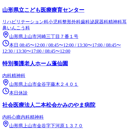
山形県立こども医療療育センター
リハビリテーション科
小児科
整形外科
歯科
泌尿器科
精神科
耳
鼻いんこう科
山形県上山市河崎三丁目７番１号
本日
08:45
〜
12:00
/
08:45
〜
12:00
/
13:30
〜
17:00
/
08:45
〜
12:30
/
13:30
〜
17:00
/
08:45
〜
12:00
特別養護老人ホーム蓬仙園
内科
精神科
山形県上山市金谷字藤木２４０１
本日休診
社会医療法人二本松会かみのやま病院
内科
心療内科
精神科
山形県上山市金谷字下河原１３７０