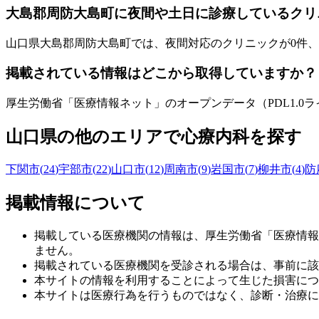
大島郡周防大島町
に夜間や土日に診療しているクリ
山口県
大島郡周防大島町
では、夜間対応のクリニックが
0
件、
掲載されている情報はどこから取得していますか？
厚生労働省「医療情報ネット」のオープンデータ（PDL1.
山口県
の他のエリアで心療内科を探す
下関市
(
24
)
宇部市
(
22
)
山口市
(
12
)
周南市
(
9
)
岩国市
(
7
)
柳井市
(
4
)
防
掲載情報について
掲載している医療機関の情報は、厚生労働省「医療情報
ません。
掲載されている医療機関を受診される場合は、事前に該
本サイトの情報を利用することによって生じた損害につ
本サイトは医療行為を行うものではなく、診断・治療に