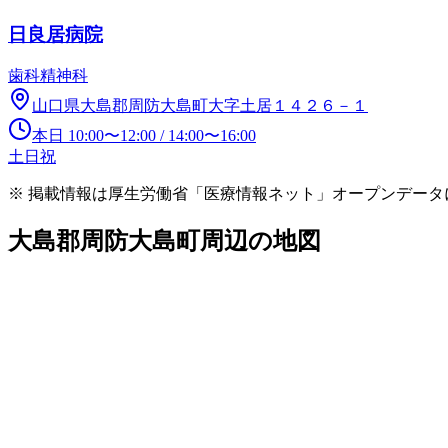
日良居病院
歯科
精神科
山口県大島郡周防大島町大字土居１４２６－１
本日
10:00
〜
12:00
/
14:00
〜
16:00
土日祝
※ 掲載情報は厚生労働省「医療情報ネット」オープンデー
大島郡周防大島町
周辺の地図