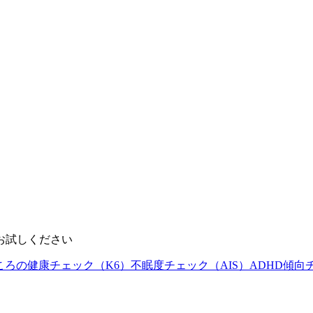
お試しください
ころの健康チェック（K6）
不眠度チェック（AIS）
ADHD傾向