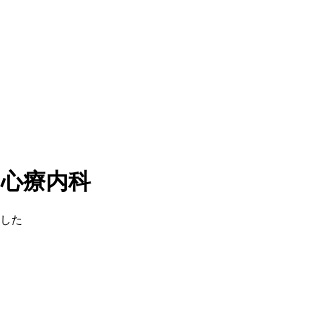
・心療内科
した