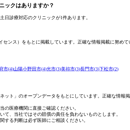
ニックはありますか？
土日診療対応のクリニックが
1
件あります。
0ライセンス）をもとに掲載しています。正確な情報掲載に努め
府市
(
4
)
山陽小野田市
(
4
)
光市
(
3
)
美祢市
(
3
)
長門市
(
3
)
下松市
(
2
)
ネット」のオープンデータをもとにしています。正確な情報掲
当の医療機関に直接ご確認ください。
いて、当社ではその賠償の責任を負わないものとします。
関する判断は必ず医師にご相談ください。