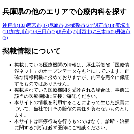
兵庫県
の他のエリアで心療内科を探す
神戸市
(
103
)
西宮市
(
37
)
尼崎市
(
29
)
姫路市
(
24
)
明石市
(
18
)
宝塚市
(
11
)
加古川市
(
10
)
三田市
(
7
)
伊丹市
(
7
)
川西市
(
7
)
三木市
(
5
)
丹波市
(
5
)
掲載情報について
掲載している医療機関の情報は、厚生労働省「医療情
報ネット」のオープンデータをもとにしています。正
確な情報掲載に努めておりますが、内容を完全に保証
するものではありません。
掲載されている医療機関を受診される場合は、事前に
該当の医療機関に直接ご確認ください。
本サイトの情報を利用することによって生じた損害に
ついて、当社ではその賠償の責任を負わないものとし
ます。
本サイトは医療行為を行うものではなく、診断・治療
に関する判断は必ず医師にご相談ください。