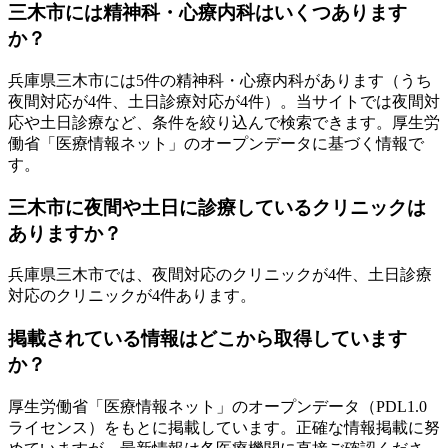
三木市
には精神科・心療内科はいくつあります
か？
兵庫県
三木市
には
5
件の精神科・心療内科があります
（うち
夜間対応が4件、土日診療対応が4件
）
。当サイトでは夜間対
応や土日診療など、条件を絞り込んで検索できます。厚生労
働省「医療情報ネット」のオープンデータに基づく情報で
す。
三木市
に夜間や土日に診療しているクリニックは
ありますか？
兵庫県
三木市
では、夜間対応のクリニックが
4
件、土日診療
対応のクリニックが
4
件あります。
掲載されている情報はどこから取得しています
か？
厚生労働省「医療情報ネット」のオープンデータ（PDL1.0
ライセンス）をもとに掲載しています。正確な情報掲載に努