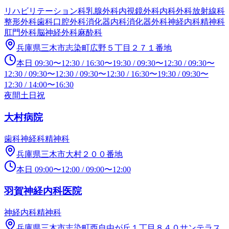
リハビリテーション科
乳腺外科
内視鏡外科
内科
外科
放射線科
整形外科
歯科口腔外科
消化器内科
消化器外科
神経内科
精神科
肛門外科
脳神経外科
麻酔科
兵庫県三木市志染町広野５丁目２７１番地
本日
09:30
〜
12:30
/
16:30
〜
19:30
/
09:30
〜
12:30
/
09:30
〜
12:30
/
09:30
〜
12:30
/
09:30
〜
12:30
/
16:30
〜
19:30
/
09:30
〜
12:30
/
14:00
〜
16:30
夜間
土日祝
大村病院
歯科
神経科
精神科
兵庫県三木市大村２００番地
本日
09:00
〜
12:00
/
09:00
〜
12:00
羽賀神経内科医院
神経内科
精神科
兵庫県三木市志染町西自由が丘１丁目８４０サンテラス