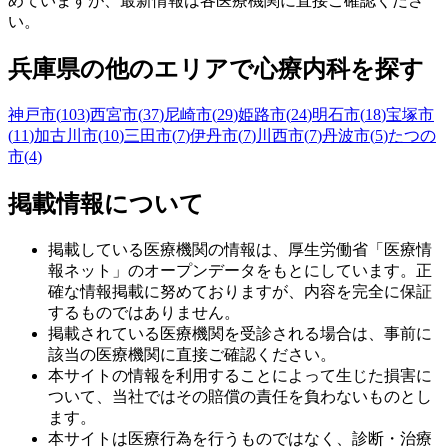
めていますが、最新情報は各医療機関に直接ご確認くださ
い。
兵庫県
の他のエリアで心療内科を探す
神戸市
(
103
)
西宮市
(
37
)
尼崎市
(
29
)
姫路市
(
24
)
明石市
(
18
)
宝塚市
(
11
)
加古川市
(
10
)
三田市
(
7
)
伊丹市
(
7
)
川西市
(
7
)
丹波市
(
5
)
たつの
市
(
4
)
掲載情報について
掲載している医療機関の情報は、厚生労働省「医療情
報ネット」のオープンデータをもとにしています。正
確な情報掲載に努めておりますが、内容を完全に保証
するものではありません。
掲載されている医療機関を受診される場合は、事前に
該当の医療機関に直接ご確認ください。
本サイトの情報を利用することによって生じた損害に
ついて、当社ではその賠償の責任を負わないものとし
ます。
本サイトは医療行為を行うものではなく、診断・治療