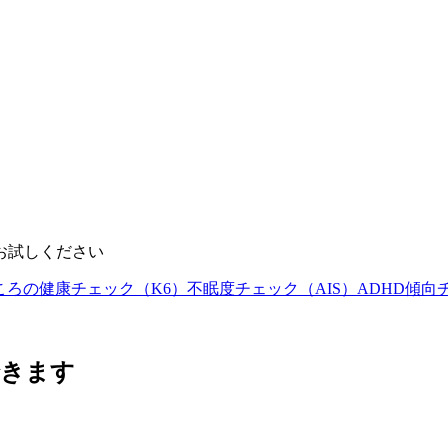
お試しください
ころの健康チェック（K6）
不眠度チェック（AIS）
ADHD傾向
できます