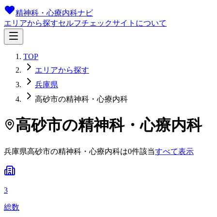
精神科・心療内科ナビ
エリアから探す
セルフチェック
サイトについて
TOP
エリアから探す
兵庫県
高砂市の精神科・心療内科
高砂市
の精神科・心療内科
兵庫県
高砂市
の精神科・心療内科は
0
件
該当
すべて表示
3
総数