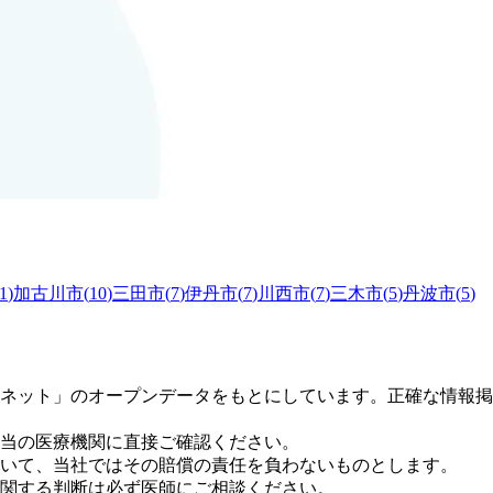
1
)
加古川市
(
10
)
三田市
(
7
)
伊丹市
(
7
)
川西市
(
7
)
三木市
(
5
)
丹波市
(
5
)
ネット」のオープンデータをもとにしています。正確な情報掲
当の医療機関に直接ご確認ください。
いて、当社ではその賠償の責任を負わないものとします。
関する判断は必ず医師にご相談ください。