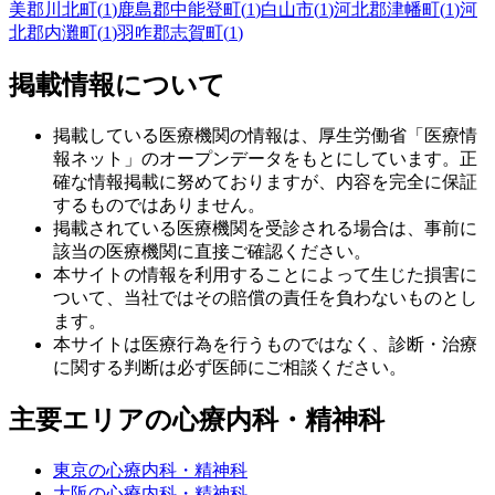
美郡川北町
(
1
)
鹿島郡中能登町
(
1
)
白山市
(
1
)
河北郡津幡町
(
1
)
河
北郡内灘町
(
1
)
羽咋郡志賀町
(
1
)
掲載情報について
掲載している医療機関の情報は、厚生労働省「医療情
報ネット」のオープンデータをもとにしています。正
確な情報掲載に努めておりますが、内容を完全に保証
するものではありません。
掲載されている医療機関を受診される場合は、事前に
該当の医療機関に直接ご確認ください。
本サイトの情報を利用することによって生じた損害に
ついて、当社ではその賠償の責任を負わないものとし
ます。
本サイトは医療行為を行うものではなく、診断・治療
に関する判断は必ず医師にご相談ください。
主要エリアの心療内科・精神科
東京の心療内科・精神科
大阪の心療内科・精神科