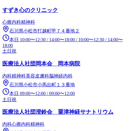
すずき心のクリニック
心療内科
精神科
石川県小松市打越町甲７４番地２
本日
10:00
〜
12:30
/
14:00
〜
18:00
/
10:00
〜
12:30
/
14:00
〜
18:00
土日祝
医療法人社団岡本会 岡本病院
内科
精神科
美容皮膚科
脳神経内科
石川県小松市小馬出町１３番地
本日
09:00
〜
12:00
/
09:00
〜
12:00
土日祝
医療法人社団澄鈴会 粟津神経サナトリウム
内科
心療内科
精神科