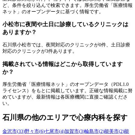
ど、条件を絞り込んで検索できます。厚生労働省「医療情報
ネット」のオープンデータに基づく情報です。
小松市
に夜間や土日に診療しているクリニックは
ありますか？
石川県
小松市
では、夜間対応のクリニックが
0
件、土日診療
対応のクリニックが
3
件あります。
掲載されている情報はどこから取得しています
か？
厚生労働省「医療情報ネット」のオープンデータ（PDL1.0
ライセンス）をもとに掲載しています。正確な情報掲載に努
めていますが、最新情報は各医療機関に直接ご確認くださ
い。
石川県
の他のエリアで心療内科を探す
金沢市
(
33
)
野々市
(
6
)
七尾市
(
4
)
加賀市
(
3
)
輪島市
(
2
)
能美市
(
2
)
能