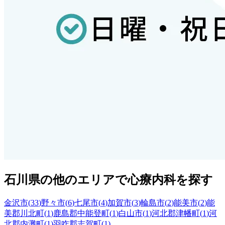
石川県
の他のエリアで心療内科を探す
金沢市
(
33
)
野々市
(
6
)
七尾市
(
4
)
加賀市
(
3
)
輪島市
(
2
)
能美市
(
2
)
能
美郡川北町
(
1
)
鹿島郡中能登町
(
1
)
白山市
(
1
)
河北郡津幡町
(
1
)
河
北郡内灘町
(
1
)
羽咋郡志賀町
(
1
)