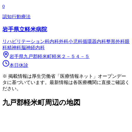
0
認知行動療法
岩手県立軽米病院
リハビリテーション科
内科
外科
小児科
循環器内科
整形外科
眼
科
精神科
脳神経内科
岩手県九戸郡軽米町軽米２－５４－５
本日休診
※ 掲載情報は厚生労働省「医療情報ネット」オープンデー
タに基づいています。最新情報は各医療機関に直接ご確認く
ださい。
九戸郡軽米町
周辺の地図