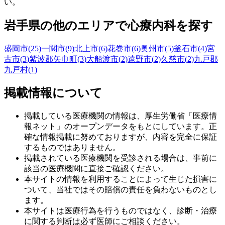
い。
岩手県
の他のエリアで心療内科を探す
盛岡市
(
25
)
一関市
(
9
)
北上市
(
6
)
花巻市
(
6
)
奥州市
(
5
)
釜石市
(
4
)
宮
古市
(
3
)
紫波郡矢巾町
(
3
)
大船渡市
(
2
)
遠野市
(
2
)
久慈市
(
2
)
九戸郡
九戸村
(
1
)
掲載情報について
掲載している医療機関の情報は、厚生労働省「医療情
報ネット」のオープンデータをもとにしています。正
確な情報掲載に努めておりますが、内容を完全に保証
するものではありません。
掲載されている医療機関を受診される場合は、事前に
該当の医療機関に直接ご確認ください。
本サイトの情報を利用することによって生じた損害に
ついて、当社ではその賠償の責任を負わないものとし
ます。
本サイトは医療行為を行うものではなく、診断・治療
に関する判断は必ず医師にご相談ください。