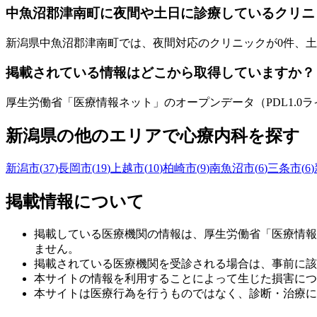
中魚沼郡津南町
に夜間や土日に診療しているクリニ
新潟県
中魚沼郡津南町
では、夜間対応のクリニックが
0
件、土
掲載されている情報はどこから取得していますか？
厚生労働省「医療情報ネット」のオープンデータ（PDL1.
新潟県
の他のエリアで心療内科を探す
新潟市
(
37
)
長岡市
(
19
)
上越市
(
10
)
柏崎市
(
9
)
南魚沼市
(
6
)
三条市
(
6
)
掲載情報について
掲載している医療機関の情報は、厚生労働省「医療情報
ません。
掲載されている医療機関を受診される場合は、事前に該
本サイトの情報を利用することによって生じた損害につ
本サイトは医療行為を行うものではなく、診断・治療に