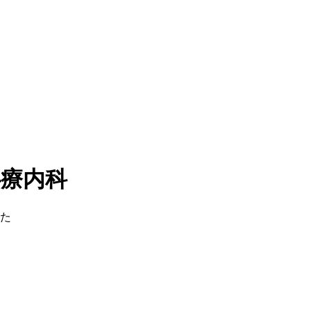
心療内科
た