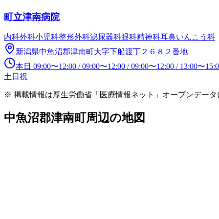
町立津南病院
内科
外科
小児科
整形外科
泌尿器科
眼科
精神科
耳鼻いんこう科
新潟県中魚沼郡津南町大字下船渡丁２６８２番地
本日
09:00
〜
12:00
/
09:00
〜
12:00
/
09:00
〜
12:00
/
13:00
〜
15:
土日祝
※ 掲載情報は厚生労働省「医療情報ネット」オープンデー
中魚沼郡津南町
周辺の地図