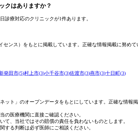
ックはありますか？
日診療対応のクリニックが
1
件あります。
0ライセンス）をもとに掲載しています。正確な情報掲載に努め
新発田市
(
5
)
村上市
(
3
)
小千谷市
(
3
)
佐渡市
(
3
)
燕市
(
3
)
十日町
(
3
)
ネット」のオープンデータをもとにしています。正確な情報掲
当の医療機関に直接ご確認ください。
いて、当社ではその賠償の責任を負わないものとします。
関する判断は必ず医師にご相談ください。