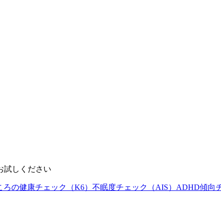
お試しください
ころの健康チェック（K6）
不眠度チェック（AIS）
ADHD傾向