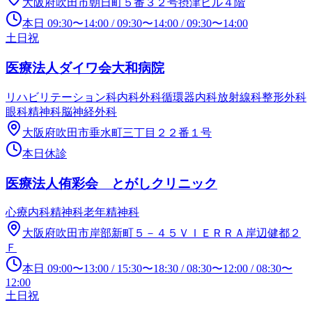
大阪府吹田市朝日町５番３２号摂津ビル４階
本日
09:30
〜
14:00
/
09:30
〜
14:00
/
09:30
〜
14:00
土日祝
医療法人ダイワ会大和病院
リハビリテーション科
内科
外科
循環器内科
放射線科
整形外科
眼科
精神科
脳神経外科
大阪府吹田市垂水町三丁目２２番１号
本日休診
医療法人侑彩会 とがしクリニック
心療内科
精神科
老年精神科
大阪府吹田市岸部新町５－４５ＶＩＥＲＲＡ岸辺健都２
Ｆ
本日
09:00
〜
13:00
/
15:30
〜
18:30
/
08:30
〜
12:00
/
08:30
〜
12:00
土日祝