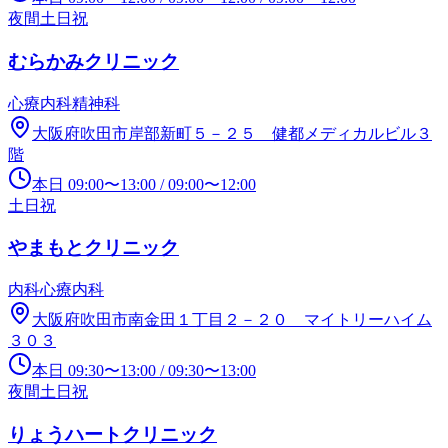
夜間
土日祝
むらかみクリニック
心療内科
精神科
大阪府吹田市岸部新町５－２５ 健都メディカルビル３
階
本日
09:00
〜
13:00
/
09:00
〜
12:00
土日祝
やまもとクリニック
内科
心療内科
大阪府吹田市南金田１丁目２－２０ マイトリーハイム
３０３
本日
09:30
〜
13:00
/
09:30
〜
13:00
夜間
土日祝
りょうハートクリニック