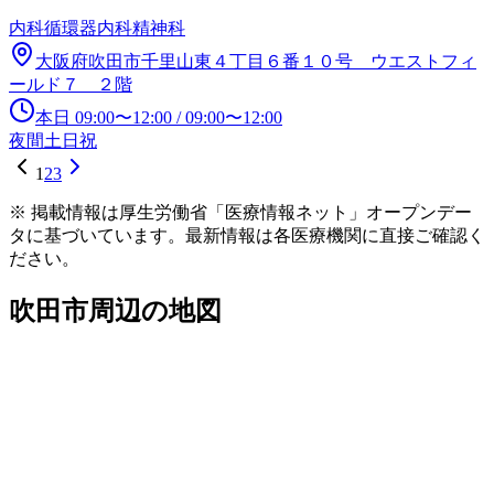
内科
循環器内科
精神科
大阪府吹田市千里山東４丁目６番１０号 ウエストフィ
ールド７ ２階
本日
09:00
〜
12:00
/
09:00
〜
12:00
夜間
土日祝
1
2
3
※ 掲載情報は厚生労働省「医療情報ネット」オープンデー
タに基づいています。最新情報は各医療機関に直接ご確認く
ださい。
吹田市
周辺の地図