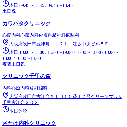
本日
09:45
〜
13:45
/
09:45
〜
13:45
土日祝
カワバタクリニック
心療内科
心臓内科
皮膚科
精神科
麻酔科
大阪府吹田市豊津町１－２１ 江坂中央ビル５Ｆ
本日
10:00
〜
13:00
/
15:00
〜
19:00
/
10:00
〜
13:00
/
10:00
〜
13:00
/
10:00
〜
13:00
夜間
土日祝
クリニック千里の森
内科
心療内科
放射線科
大阪府吹田市古江台２丁目１０番１７号グリーンプラザ
千里古江台３０３
本日休診
さたけ内科クリニック