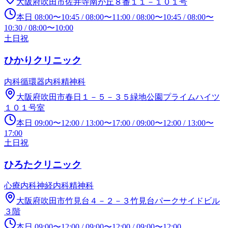
大阪府吹田市佐井寺南が丘８番１１－１０１号
本日
08:00
〜
10:45
/
08:00
〜
11:00
/
08:00
〜
10:45
/
08:00
〜
10:30
/
08:00
〜
10:00
土日祝
ひかりクリニック
内科
循環器内科
精神科
大阪府吹田市春日１－５－３５緑地公園プライムハイツ
１０１号室
本日
09:00
〜
12:00
/
13:00
〜
17:00
/
09:00
〜
12:00
/
13:00
〜
17:00
土日祝
ひろたクリニック
心療内科
神経内科
精神科
大阪府吹田市竹見台４－２－３竹見台パークサイドビル
３階
本日
09:00
〜
12:00
/
09:00
〜
12:00
/
09:00
〜
12:00