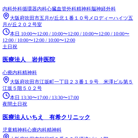
内科
外科
循環器内科
心臓血管外科
精神科
脳神経外科
大阪府吹田市五月が丘北１番１０号メロディーハイツ五
月が丘２０２号室
本日
10:00
〜
12:00
/
10:00
〜
12:00
/
10:00
〜
12:00
/
10:00
〜
12:00
/
10:00
〜
12:00
/
10:00
〜
12:00
土日祝
医療法人 岩井医院
心療内科
精神科
大阪府吹田市江坂町一丁目２３番１９号 米澤ビル第５
江坂５階５０２号
本日
13:30
〜
17:00
/
13:30
〜
17:00
夜間
土日祝
医療法人いちえ 有希クリニック
児童精神科
心療内科
精神科