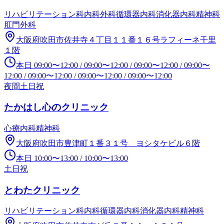
リハビリテーション科
内科
外科
循環器内科
消化器内科
精神科
肛門外科
大阪府吹田市佐井寺４丁目１１番１６号ラフィーネ千里
１階
本日
09:00
〜
12:00
/
09:00
〜
12:00
/
09:00
〜
12:00
/
09:00
〜
12:00
/
09:00
〜
12:00
/
09:00
〜
12:00
/
09:00
〜
12:00
夜間
土日祝
たかはし心のクリニック
心療内科
精神科
大阪府吹田市豊津町１番３１号 ヨシタケビル６階
本日
10:00
〜
13:00
/
10:00
〜
13:00
土日祝
とわたクリニック
リハビリテーション科
内科
循環器内科
消化器内科
精神科