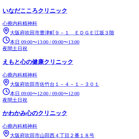
いなだこころクリニック
心療内科
精神科
大阪府吹田市豊津町９－１ ＥＤＧＥ江坂３階
本日
09:00
〜
13:00
/
09:00
〜
13:00
夜間
土日祝
えもと心の健康クリニック
心療内科
精神科
大阪府吹田市佐竹台１－４－１－３０１
本日
09:00
〜
12:00
/
09:00
〜
12:00
夜間
土日祝
かわかみ心のクリニック
心療内科
精神科
大阪府吹田市山田西４丁目２番１８号