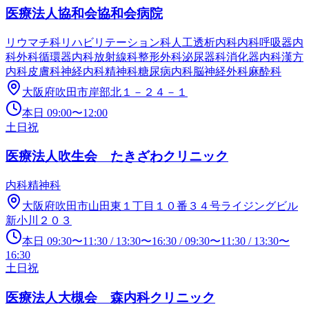
医療法人協和会協和会病院
リウマチ科
リハビリテーション科
人工透析内科
内科
呼吸器内
科
外科
循環器内科
放射線科
整形外科
泌尿器科
消化器内科
漢方
内科
皮膚科
神経内科
精神科
糖尿病内科
脳神経外科
麻酔科
大阪府吹田市岸部北１－２４－１
本日
09:00
〜
12:00
土日祝
医療法人吹生会 たきざわクリニック
内科
精神科
大阪府吹田市山田東１丁目１０番３４号ライジングビル
新小川２０３
本日
09:30
〜
11:30
/
13:30
〜
16:30
/
09:30
〜
11:30
/
13:30
〜
16:30
土日祝
医療法人大槻会 森内科クリニック