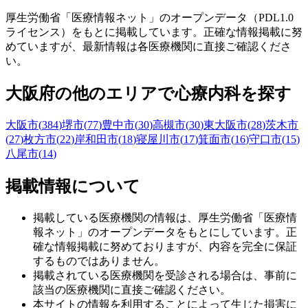
厚生労働省「医療情報ネット」のオープンデータ（PDL1.0
ライセンス）をもとに掲載しています。正確な情報掲載に努
めていますが、最新情報は各医療機関に直接ご確認くださ
い。
大阪府
の他のエリアで心療内科を探す
大阪市
(
384
)
堺市
(
77
)
豊中市
(
30
)
高槻市
(
30
)
東大阪市
(
28
)
茨木市
(
27
)
枚方市
(
22
)
岸和田市
(
18
)
寝屋川市
(
17
)
箕面市
(
16
)
守口市
(
15
)
八尾市
(
14
)
掲載情報について
掲載している医療機関の情報は、厚生労働省「医療情
報ネット」のオープンデータをもとにしています。正
確な情報掲載に努めておりますが、内容を完全に保証
するものではありません。
掲載されている医療機関を受診される場合は、事前に
該当の医療機関に直接ご確認ください。
本サイトの情報を利用することによって生じた損害に