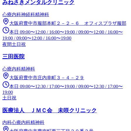
みねさきメンタルクリニック
心療内科
神経科
精神科
大阪府豊中市服部本町２－２－６ オフィスプラザ服部
本日
09:00
〜
12:00
/
16:00
〜
19:00
/
09:00
〜
12:00
/
16:00
〜
19:00
/
09:00
〜
12:00
/
16:00
〜
19:00
夜間
土日祝
三田医院
心療内科
精神科
大阪府豊中市庄内幸町３－４－２９
本日
09:00
〜
12:30
/
17:00
〜
19:00
/
09:00
〜
12:30
/
17:00
〜
19:00
土日祝
医療法人 ＪＭＣ会 未咲クリニック
内科
心療内科
精神科