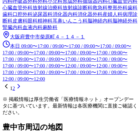
内科
呼吸器外科
外科
小児科
形成外科
循環器内科
心臓血管内科
心臓血管外科
放射線治療科
放射線診断科
救急科
整形外科
歯科
歯科口腔外科
泌尿器科
消化器内科
消化器外科
産婦人科
病理診
断科
皮膚科
眼科
精神科
耳鼻いんこう科
脳神経内科
脳神経外科
腎臓内科
血液内科
麻酔科
大阪府豊中市柴原町４－１４－１
本日
09:00
〜
17:00
/
09:00
〜
17:00
/
09:00
〜
17:00
/
09:00
〜
17:00
/
09:00
〜
17:00
/
09:00
〜
17:00
/
09:00
〜
17:00
/
09:00
〜
17:00
/
09:00
〜
17:00
/
09:00
〜
17:00
/
09:00
〜
17:00
/
09:00
〜
17:00
/
09:00
〜
17:00
/
09:00
〜
12:00
/
09:00
〜
12:00
/
09:00
〜
17:00
/
09:00
〜
17:00
/
09:00
〜
17:00
/
09:00
〜
17:00
/
09:00
〜
12:00
/
09:00
〜
12:00
1
2
※ 掲載情報は厚生労働省「医療情報ネット」オープンデー
タに基づいています。最新情報は各医療機関に直接ご確認く
ださい。
豊中市
周辺の地図