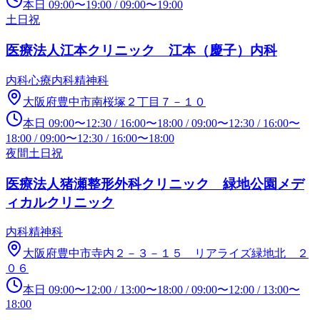
本日
09:00
〜
19:00
/
09:00
〜
19:00
土日祝
医療法人江本クリニック 江本（慶子）内科
内科
心療内科
精神科
大阪府豊中市南桜塚２丁目７－１０
本日
09:00
〜
12:30
/
16:00
〜
18:00
/
09:00
〜
12:30
/
16:00
〜
18:00
/
09:00
〜
12:30
/
16:00
〜
18:00
夜間
土日祝
医療法人猪瀬整形外科クリニック 緑地公園メデ
ィカルクリニック
内科
精神科
大阪府豊中市寺内２－３－１５ リアライズ緑地北 ２
０６
本日
09:00
〜
12:00
/
13:00
〜
18:00
/
09:00
〜
12:00
/
13:00
〜
18:00