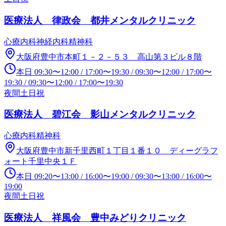
医療法人 律政会 都井メンタルクリニック
心療内科
神経内科
精神科
大阪府豊中市本町１－２－５３ 高山第３ビル８階
本日
09:30
〜
12:00
/
17:00
〜
19:30
/
09:30
〜
12:00
/
17:00
〜
19:30
/
09:30
〜
12:00
/
17:00
〜
19:30
夜間
土日祝
医療法人 碧江会 影山メンタルクリニック
心療内科
精神科
大阪府豊中市新千里西町１丁目１番１０ ディーグラフ
ォート千里中央１Ｆ
本日
09:20
〜
13:00
/
16:00
〜
19:00
/
09:30
〜
13:00
/
16:00
〜
19:00
夜間
土日祝
医療法人 祥風会 豊中みどりクリニック