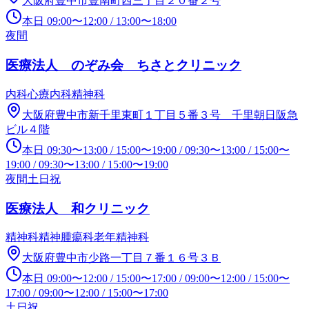
大阪府豊中市豊南町西三丁目２０番２号
本日
09:00
〜
12:00
/
13:00
〜
18:00
夜間
医療法人 のぞみ会 ちさとクリニック
内科
心療内科
精神科
大阪府豊中市新千里東町１丁目５番３号 千里朝日阪急
ビル４階
本日
09:30
〜
13:00
/
15:00
〜
19:00
/
09:30
〜
13:00
/
15:00
〜
19:00
/
09:30
〜
13:00
/
15:00
〜
19:00
夜間
土日祝
医療法人 和クリニック
精神科
精神腫瘍科
老年精神科
大阪府豊中市少路一丁目７番１６号３Ｂ
本日
09:00
〜
12:00
/
15:00
〜
17:00
/
09:00
〜
12:00
/
15:00
〜
17:00
/
09:00
〜
12:00
/
15:00
〜
17:00
土日祝