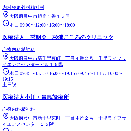
内科
整形外科
精神科
大阪府豊中市旭丘１番１３号
本日
09:00
〜
12:00
/
16:00
〜
18:00
医療法人 秀明会 杉浦こころのクリニック
心療内科
精神科
大阪府豊中市新千里東町一丁目４番２号 千里ライフサ
イエンスセンタービル１６階
本日
09:45
〜
13:15
/
16:00
〜
19:15
/
09:45
〜
13:15
/
16:00
〜
19:15
土日祝
医療法人小川・貴島診療所
心療内科
精神科
大阪府豊中市新千里東町一丁目４番２号 千里ライフサ
イエンスセンター１５階