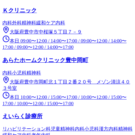
Ｋクリニック
内科
外科
精神科
緩和ケア内科
大阪府豊中市中桜塚５丁目７－９
本日
09:00
〜
12:00
/
14:00
〜
17:00
/
09:00
〜
12:00
/
14:00
〜
17:00
/
09:00
〜
12:00
/
14:00
〜
17:00
あらたホームクリニック豊中岡町
内科
小児科
精神科
大阪府豊中市岡町北１丁目２番２０号 メゾン清涼４０
３号室
本日
10:00
〜
12:00
/
15:00
〜
17:00
/
10:00
〜
12:00
/
15:00
〜
17:00
/
10:00
〜
12:00
/
15:00
〜
17:00
えいらく診療所
リハビリテーション科
児童精神科
内科
小児科
漢方内科
精神科