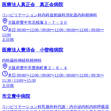
医療法人真正会 真正会病院
リハビリテーション科
内科
放射線科
消化器内科
精神科
大阪府豊中市北桜塚３－７－３０
本日
09:00
〜
12:00
/
09:00
〜
12:00
/
09:00
〜
12:00
/
09:00
〜
12:00
土日祝
医療法人豊済会 小曽根病院
内科
歯科
神経科
精神科
大阪府豊中市豊南町東２－６－４
本日
09:00
〜
12:00
/
09:00
〜
12:00
/
09:00
〜
12:00
/
09:30
〜
11:30
/
13:00
〜
15:30
土日祝
市立豊中病院
リハビリテーション科
乳腺外科
代謝・内分泌内科
内科
呼吸器