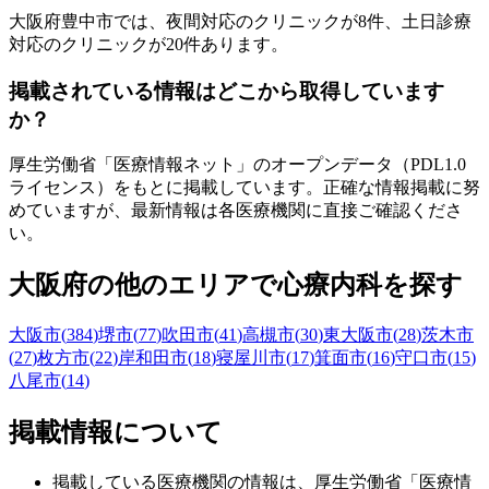
大阪府
豊中市
では、夜間対応のクリニックが
8
件、土日診療
対応のクリニックが
20
件あります。
掲載されている情報はどこから取得しています
か？
厚生労働省「医療情報ネット」のオープンデータ（PDL1.0
ライセンス）をもとに掲載しています。正確な情報掲載に努
めていますが、最新情報は各医療機関に直接ご確認くださ
い。
大阪府
の他のエリアで心療内科を探す
大阪市
(
384
)
堺市
(
77
)
吹田市
(
41
)
高槻市
(
30
)
東大阪市
(
28
)
茨木市
(
27
)
枚方市
(
22
)
岸和田市
(
18
)
寝屋川市
(
17
)
箕面市
(
16
)
守口市
(
15
)
八尾市
(
14
)
掲載情報について
掲載している医療機関の情報は、厚生労働省「医療情