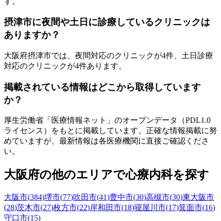
す。
摂津市
に夜間や土日に診療しているクリニックは
ありますか？
大阪府
摂津市
では、夜間対応のクリニックが
4
件、土日診療
対応のクリニックが
4
件あります。
掲載されている情報はどこから取得しています
か？
厚生労働省「医療情報ネット」のオープンデータ（PDL1.0
ライセンス）をもとに掲載しています。正確な情報掲載に努
めていますが、最新情報は各医療機関に直接ご確認くださ
い。
大阪府
の他のエリアで心療内科を探す
大阪市
(
384
)
堺市
(
77
)
吹田市
(
41
)
豊中市
(
30
)
高槻市
(
30
)
東大阪市
(
28
)
茨木市
(
27
)
枚方市
(
22
)
岸和田市
(
18
)
寝屋川市
(
17
)
箕面市
(
16
)
守口市
(
15
)