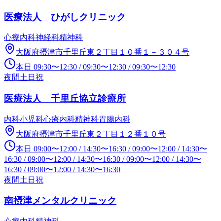
医療法人 ひがしクリニック
心療内科
神経科
精神科
大阪府摂津市千里丘東２丁目１０番１－３０４号
本日
09:30
〜
12:30
/
09:30
〜
12:30
/
09:30
〜
12:30
夜間
土日祝
医療法人 千里丘協立診療所
内科
小児科
心療内科
精神科
胃腸内科
大阪府摂津市千里丘東２丁目１２番１０号
本日
09:00
〜
12:00
/
14:30
〜
16:30
/
09:00
〜
12:00
/
14:30
〜
16:30
/
09:00
〜
12:00
/
14:30
〜
16:30
/
09:00
〜
12:00
/
14:30
〜
16:30
/
09:00
〜
12:00
/
14:30
〜
16:30
夜間
土日祝
南摂津メンタルクリニック