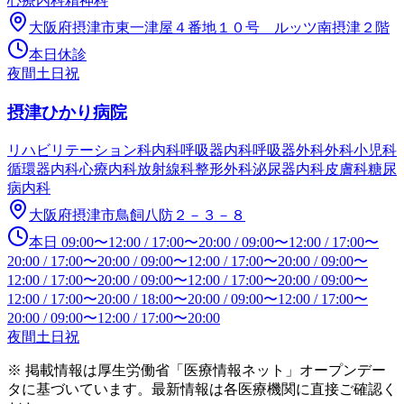
心療内科
精神科
大阪府摂津市東一津屋４番地１０号 ルッツ南摂津２階
本日休診
夜間
土日祝
摂津ひかり病院
リハビリテーション科
内科
呼吸器内科
呼吸器外科
外科
小児科
循環器内科
心療内科
放射線科
整形外科
泌尿器内科
皮膚科
糖尿
病内科
大阪府摂津市鳥飼八防２－３－８
本日
09:00
〜
12:00
/
17:00
〜
20:00
/
09:00
〜
12:00
/
17:00
〜
20:00
/
17:00
〜
20:00
/
09:00
〜
12:00
/
17:00
〜
20:00
/
09:00
〜
12:00
/
17:00
〜
20:00
/
09:00
〜
12:00
/
17:00
〜
20:00
/
09:00
〜
12:00
/
17:00
〜
20:00
/
18:00
〜
20:00
/
09:00
〜
12:00
/
17:00
〜
20:00
/
09:00
〜
12:00
/
17:00
〜
20:00
夜間
土日祝
※ 掲載情報は厚生労働省「医療情報ネット」オープンデー
タに基づいています。最新情報は各医療機関に直接ご確認く